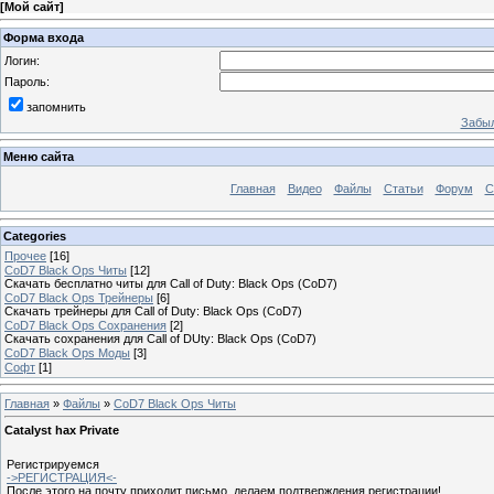
[
Мой сайт
]
Форма входа
Логин:
Пароль:
запомнить
Забыл
Меню сайта
Главная
Видео
Файлы
Статьи
Форум
С
Categories
Прочее
[16]
CoD7 Black Ops Читы
[12]
Скачать бесплатно читы для Call of Duty: Black Ops (CoD7)
CoD7 Black Ops Трейнеры
[6]
Скачать трейнеры для Call of Duty: Black Ops (CoD7)
CoD7 Black Ops Сохранения
[2]
Скачать сохранения для Call of DUty: Black Ops (CoD7)
CoD7 Black Ops Моды
[3]
Софт
[1]
Главная
»
Файлы
»
CoD7 Black Ops Читы
Catalyst hax Private
Регистрируемся
->РЕГИСТРАЦИЯ<-
После этого на почту приходит письмо, делаем подтверждения регистрации!