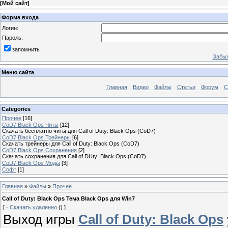
[
Мой сайт
]
Форма входа
Логин:
Пароль:
запомнить
Забыл
Меню сайта
Главная
Видео
Файлы
Статьи
Форум
С
Categories
Прочее
[16]
CoD7 Black Ops Читы
[12]
Скачать бесплатно читы для Call of Duty: Black Ops (CoD7)
CoD7 Black Ops Трейнеры
[6]
Скачать трейнеры для Call of Duty: Black Ops (CoD7)
CoD7 Black Ops Сохранения
[2]
Скачать сохранения для Call of DUty: Black Ops (CoD7)
CoD7 Black Ops Моды
[3]
Софт
[1]
Главная
»
Файлы
»
Прочее
Call of Duty: Black Ops Тема Black Ops для Win7
[ ·
Скачать удаленно
() ]
Выход игры
Call of Duty: Black Ops