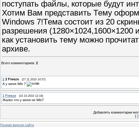
поступать файлы, которые будут и
Хотим Вам представить Тему офор
Windows 7!Тема состоит из 20 скри
разрешения (1280×1024,1600×1200 и
как установить тему можно прочита
архиве.
Всего комментариев
:
2
2
2 Freeze
(27.11.2010 14:57)
А у меня Win 7
1
Freeze
(10.10.2010 12:19)
Жалко что у меня не Win7
Добавлять комментарии могу
[
Р
Полная версия сайта