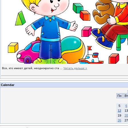
Все, кто имеют детей, неоднократно ста
...
Читать дальше »
Calendar
Пн
Вт
5
6
12
13
19
20
26
27