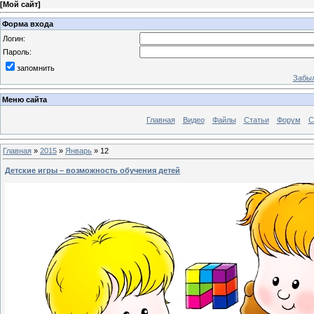
[
Мой сайт
]
Форма входа
Логин:
Пароль:
запомнить
Забыл
Меню сайта
Главная
Видео
Файлы
Статьи
Форум
С
Главная
»
2015
»
Январь
»
12
Детские игры – возможность обучения детей