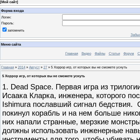
[
Мой сайт
]
Форма входа
Логин:
Пароль:
запомнить
Забыл
Меню сайта
Главная
Видео
Файлы
Статьи
Форум
С
Главная
»
2014
»
Август
»
27
» 5 Хоррор игр, от которых вы не сможете уснуть
5 Хоррор игр, от которых вы не сможете уснуть
1. Dead Space. Первая игра из трилоги
Исаака Кларка, инженера, которого по
Ishimura пославший сигнал бедствия. 
покинул корабль и на нем больше никог
них напали странные, мерзкие монстр
должны использовать инженерные навы
инструменты для того, чтобы убивать 