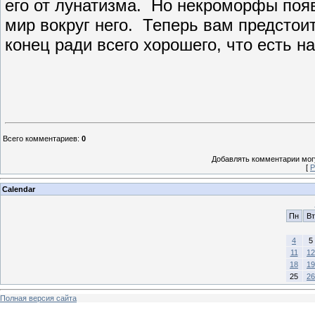
его от лунатизма. Но некроморфы появ
мир вокруг него. Теперь вам предстоит
конец ради всего хорошего, что есть н
Всего комментариев
:
0
Добавлять комментарии могу
[
Р
Calendar
Пн
Вт
4
5
11
12
18
19
25
26
Полная версия сайта