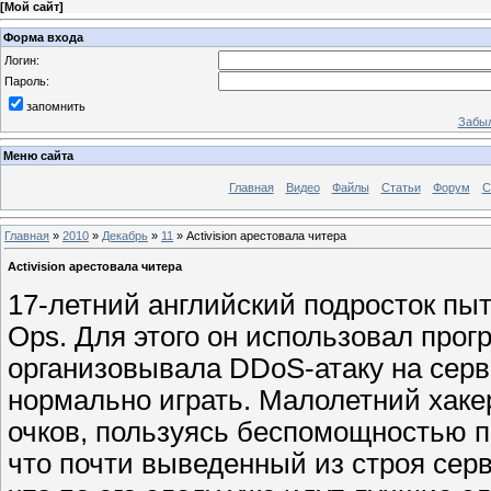
[
Мой сайт
]
Форма входа
Логин:
Пароль:
запомнить
Забыл
Меню сайта
Главная
Видео
Файлы
Статьи
Форум
С
Главная
»
2010
»
Декабрь
»
11
» Activision арестовала читера
Activision арестовала читера
17-летний английский подросток пы
Ops. Для этого он использовал прог
организовывала DDoS-атаку на серв
нормально играть. Малолетний хаке
очков, пользуясь беспомощностью пр
что почти выведенный из строя серв