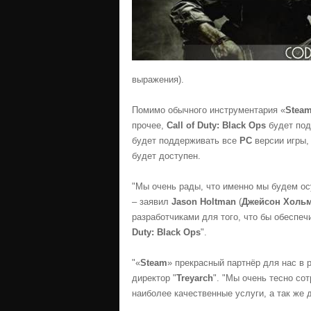
выражения).
Помимо обычного инструментария «
Stea
прочее,
Call of Duty: Black Ops
будет под
будет поддерживать все
PC
версии игры,
будет доступен.
"Мы очень рады, что именно мы будем о
– заявил
Jason Holtman
(
Джейсон Холь
разработчиками для того, что бы обесп
Duty: Black Ops
".
"«
Steam
» прекрасный партнёр для нас в 
директор "
Treyarch
". "Мы очень тесно сот
наиболее качественные услуги, а так же 