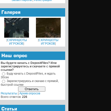
Забыл пароль
|
Регистрация
[
СКРИНШОТЫ
[
СКРИНШОТЫ
ИГРОКОВ
]
ИГРОКОВ
]
Вы будете качать с DepositFiles? Или
зарегистрируетесь и скачаете с прямой
ссылки?
Буду качать с DepositFiles, и ждать
30сек
Зарегистрируюсь и скачаю с прямой,
быстрой ссылки
Результаты
|
Архив опросов
Всего ответов:
226