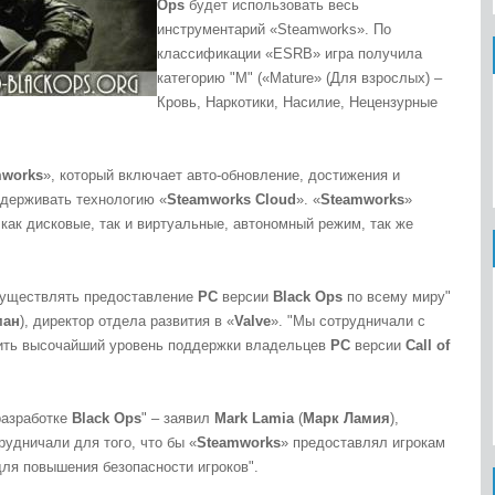
Ops
будет использовать весь
инструментарий «Steamworks». По
классификации «ESRB» игра получила
категорию "M" («Mature» (Для взрослых) –
Кровь, Наркотики, Насилие, Нецензурные
mworks
», который включает авто-обновление, достижения и
держивать технологию «
Steamworks Cloud
». «
Steamworks
»
 как дисковые, так и виртуальные, автономный режим, так же
существлять предоставление
PC
версии
Black Ops
по всему миру"
ман
), директор отдела развития в «
Valve
». "Мы сотрудничали с
ечить высочайший уровень поддержки владельцев
PC
версии
Call of
разработке
Black Ops
" – заявил
Mark Lamia
(
Марк Ламия
),
рудничали для того, что бы «
Steamworks
» предоставлял игрокам
для повышения безопасности игроков".