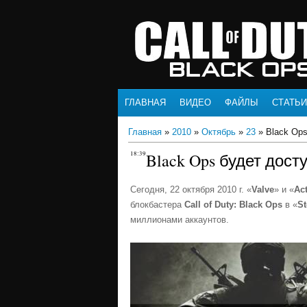
ГЛАВНАЯ
ВИДЕО
ФАЙЛЫ
СТАТЬИ
Главная
»
2010
»
Октябрь
»
23
» Black Ops
18:39
Black Ops будет дост
Сегодня, 22 октября 2010 г. «
Valve
» и «
Act
блокбастера
Call of Duty: Black Ops
в «
S
миллионами аккаунтов.