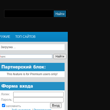
РУЖИЕ
ТОП САЙТОВ
Загрузка ...
This feature is for Premium users only!
Логин:
Пароль:
запомнить