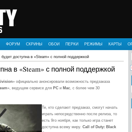
ФОРУМ
СКРИНЫ
ОБОИ
ПЕРКИ
РЕЖИМЫ
КАРТЫ
О
 будет доступна в «Steam» с полной поддержкой
упна в «Steam» с полной поддержкой
ivision
» официально анонсировали возможность предзаказа
team
», ведущем сервисе для
PC
и
Mac
, с более чем 30
Те, кто сделают предзаказ, смогут начать
играть непосредственно после релиза, то
есть 9го ноября, как только игра станет
доступна всему миру.
Call of Duty: Black