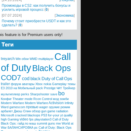
[14.10.2024]
[
Покупки
]
Промокоды в CS2: как получить бонусы и
усилить игровой процесс
(
0
)
[07.07.2024]
[
Экономика
]
Почему стоит приобрести USDT и как это
сделать?
(
0
)
is feature is for Premium users only!
Call
treyarch
Win
обои
WMD
multiplayer
of Duty
Black Ops
COD7
cod
black
Duty
of
Call
Ops
trailer
форум
аватары
Xbox
nokia
Gameplay
темы
чит
E3 2010
на Мобильный
pack
Prestige
Трейнер
bo
мультиплеер
perks
Sharpshooter
save
Конфиг
Theater mode
Rcon Control
мод
зомби
Activision
Modern Warfare
Modern
Warfare
Infinity
превью
Ward
gamescom
wager
оружие
режим
арбалет
Джош Олин
обзор
gun game
radiation
Microsoft
cracked
blackops
PS3
for-your
yt quality
video
high
Gaming
fps
playstation3
Call of Duty
Black Ops: гайд по маш
summit
guns
mw
World at
War
БАЛАНСИРОВКА
pc
Call of Duty: Black Ops