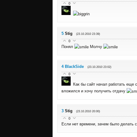
0
5
Stig
(23.10.2010 23:39)
0
Понял
Молчу
4
BlackSide
(23.10.2010 23:02)
0
Как бы сайт начал работать еще с 
вложился и хочу получить отдачу
3
Stig
(23.10.2010 20:00)
0
Если нет времени, зачем было делать с