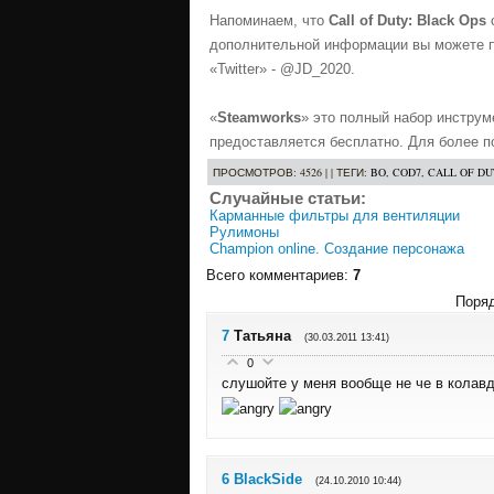
Напоминаем, что
Call of Duty: Black Ops
с
дополнительной информации вы можете пос
«Twitter» - @JD_2020.
«
Steamworks
» это полный набор инструм
предоставляется бесплатно. Для более 
ПРОСМОТРОВ
: 4526 | |
ТЕГИ
:
BO
,
COD7
,
CALL OF DU
Случайные статьи:
Карманные фильтры для вентиляции
Рулимоны
Champion online. Создание персонажа
Всего комментариев
:
7
Поряд
7
Татьяна
(30.03.2011 13:41)
0
слушойте у меня вообще не че в колав
6
BlackSide
(24.10.2010 10:44)