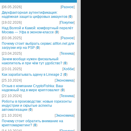
[06.05.2026]
[
Разное
]
Двухфакторная аутентификация:
надёжная защита цифровых аккаунтов
(
0
)
[19.02.2026]
[
Покупки
]
Над Волгой и Камой: комфортный перелёт
Москва — Уфа в эконом-классе
(
0
)
[03.06.2025]
[
Разное
]
Почему стоит выбрать сервис allfon.net для
загрузки игр на PSP
(
0
)
[23.04.2025]
[
Техника
]
Зачем вообще нужен фискальный
накопитель и при чём тут удобство?
(
0
)
[23.01.2025]
[
Хобби
]
Как зарабатывать адену в Lineage 2
(
0
)
[25.10.2024]
[
Экономика
]
Отзыв о компании CryptoFishka: Ваш
надежный гид в мире криптовалют
(
0
)
[22.10.2024]
[
Техника
]
Роботы в производстве: новые горизонты
индустрии и скрытые аспекты
автоматизации
(
0
)
[21.10.2024]
[
Экономика
]
Почему стоит обратить внимание на
криптомаркетинг?
(
0
)