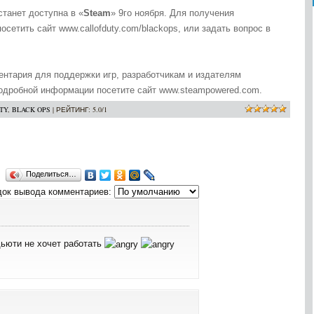
танет доступна в «
Steam
» 9го ноября. Для получения
етить сайт www.callofduty.com/blackops, или задать вопрос в
ентария для поддержки игр, разработчикам и издателям
подробной информации посетите сайт www.steampowered.com.
TY
,
BLACK OPS
|
РЕЙТИНГ
:
5.0
/
1
Поделиться…
ок вывода комментариев:
дьюти не хочет работать