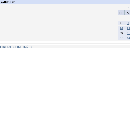
Calendar
«
Пн
Вт
6
7
13
14
20
21
27
28
Полная версия сайта