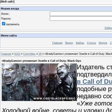
[
Мой сайт
]
Форма входа
Логин:
Пароль:
запомнить
Забыл
Меню сайта
Главная
Видео
Файлы
Статьи
Форум
С
Главная
»
2010
»
Сентябрь
»
28
» «BradyGames» упоминает Зомби в Call of Duty: Blac
«BradyGames» упоминает Зомби в Call of Duty: Black Ops
Издатель с
подтвердил
в Call of D
подобные р
недавно со
«
Уже готов
Холодной войне, советы и уловки 