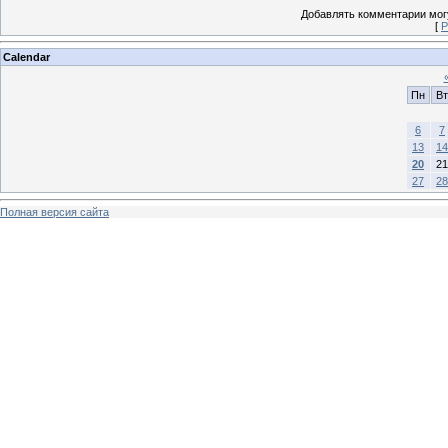
Добавлять комментарии могу
[
Р
Calendar
Пн
Вт
6
7
13
14
20
21
27
28
Полная версия сайта