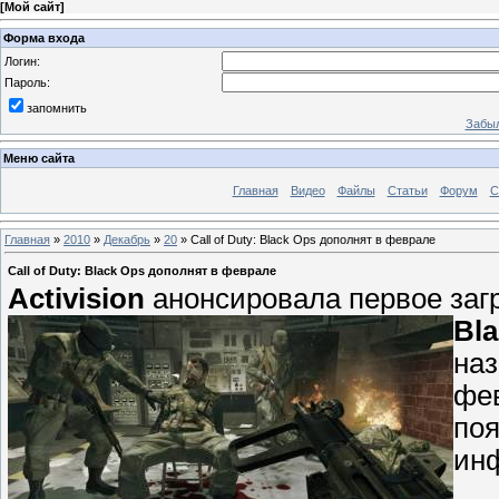
[
Мой сайт
]
Форма входа
Логин:
Пароль:
запомнить
Забыл
Меню сайта
Главная
Видео
Файлы
Статьи
Форум
С
Главная
»
2010
»
Декабрь
»
20
» Call of Duty: Black Ops дополнят в феврале
Call of Duty: Black Ops дополнят в феврале
Activision
анонсировала первое заг
Bl
наз
фев
поя
инф