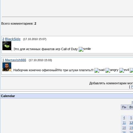
Всего комментариев
:
2
2
BlackSide
(17.10.2010 15:07)
Это для истинных фанатов игр Call of Duty
1
Mactavish666
(17.10.2010 15:03)
Наборчик конечно офигеный!Но три штуки платить!!!
Добавлять комментарии могу
[
Р
Calendar
Пн
Вт
4
5
11
12
18
19
25
26