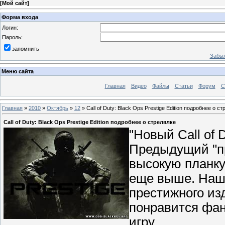
[
Мой сайт
]
Форма входа
Логин:
Пароль:
запомнить
Забыл
Меню сайта
Главная
Видео
Файлы
Статьи
Форум
С
Главная
»
2010
»
Октябрь
»
12
» Call of Duty: Black Ops Prestige Edition подробнее о с
Call of Duty: Black Ops Prestige Edition подробнее о стрелялке
"Новый Call of 
Предыдущий "пр
высокую планку
еще выше. Наше
престижного изд
понравится фан
игру.