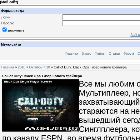
[
Мой сайт
]
Форма входа
Логин:
Пароль:
запомнить
Забыл
Меню сайта
Главная
Видео
Файлы
Статьи
Форум
С
Главная
»
2010
»
Октябрь
»
10
» Call of Duty: Black Ops Тизер нового трейлера
Call of Duty: Black Ops Тизер нового трейлера
Все мы любим 
Мультиплеер, но
захватывающий 
стараются на не
вышедший сегод
Синглплеера, ко
по каналу ESPN, во время футбольн