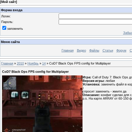
[
Мой сайт
]
Форма входа
Логин:
Пароль:
запомнить
Забыл
Меню сайта
Главная
Видео
Файлы
Статьи
Форум
С
Главная
»
2010
»
Ноябрь
»
14
» CoD7 Black Ops FPS config for Multiplayer
CoD7 Black Ops FPS config for Multiplayer
Игра:
Call of Duty 7: Black Ops 
Версия игры:
любая
Установка:
заменить файл в корн
)
спросит заменить - жмите да
Описание:
конфиг сделан для с
p.s. На карте ARRAY от 60-150 