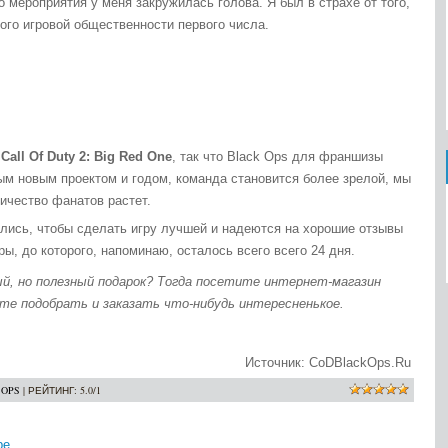
о мероприятия у меня закружилась голова. Я был в страхе от того,
ного игровой общественности первого числа.
с
Call Of Duty 2: Big Red One
, так что Black Ops для франшизы
дым новым проектом и годом, команда становится более зрелой, мы
ичество фанатов растет.
ились, чтобы сделать игру лучшей и надеются на хорошие отзывы
ы, до которого, напоминаю, осталось всего всего 24 дня.
й, но полезный подарок? Тогда посетите интернет-магазин
ете подобрать и заказать что-нибудь интересненькое.
Источник: CoDBlackOps.Ru
 OPS
|
РЕЙТИНГ
:
5.0
/
1
ре