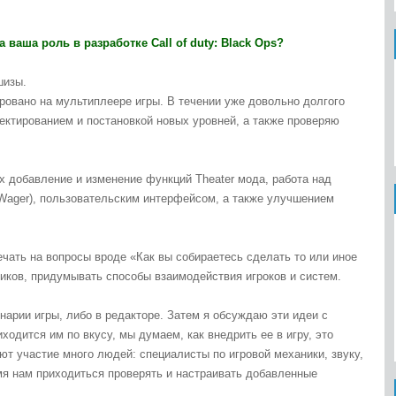
 ваша роль в разработке Call of duty: Black Ops?
шизы.
ровано на мультиплеере игры. В течении уже довольно долгого
оектированием и постановкой новых уровней, а также проверяю
х добавление и изменение функций Theater мода, работа над
(Wager), пользовательским интерфейсом, а также улучшением
ечать на вопросы вроде «Как вы собираетесь сделать то или иное
чиков, придумывать способы взаимодействия игроков и систем.
нарии игры, либо в редакторе. Затем я обсуждаю эти идеи с
ходится им по вкусу, мы думаем, как внедрить ее в игру, это
ют участие много людей: специалисты по игровой механики, звуку,
мя нам приходиться проверять и настраивать добавленные