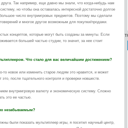
 друга. Так например, еще давно мы знали, что когда-нибудь нам
систему, но чтобы она оставалась интересной достаточно долгое
 большое число внутриигровых предметов. Поэтому мы сделали
товерений и многое другое возможным для покупки/продажи.
стых концептов, которые могут быть созданы за минуты. Если
Th
живается большей частью студии, то значит, за нее стоит
мультиплеером. Что стало для вас величайшим достижением?
то-то новое или изменить старое людям это нравится, и может
ут это, после тщательного контроля и проверки новшеств.
ием внутриигровую валюту и экономическую систему. Сложно
ать это ее частью.
ыло незабываемым?
лжны были показать мультиплеер игры, я посетил научный центр,