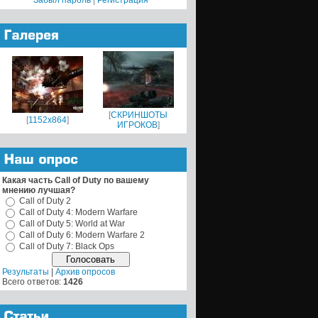
Забыл пароль
|
Регистрация
[
СКРИНШОТЫ
[
1152x864
]
ИГРОКОВ
]
Какая часть Call of Duty по вашему
мнению лучшая?
Call of Duty 2
Call of Duty 4: Modern Warfare
Call of Duty 5: World at War
Call of Duty 6: Modern Warfare 2
Call of Duty 7: Black Ops
Результаты
|
Архив опросов
Всего ответов:
1426