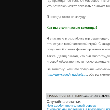
где проходил ее тест. От массовости этог
что Activision может показать слишком м
Я никогда этого не забуду.
Как вы стали частью команды?
Я участвую в разработке игр серии еще 
станет уже моей четвертой игрой. С каж
получаем большее финансирование и кол
Также, Дэвид сказал, что они много труд
игровой общественности после выхода игр
На заметку: хотите подарить необычны
http://www.trendy-gadgets.ru
, где вы смож
ПРОСМОТРОВ
: 2381 | |
ТЕГИ
:
CALL OF DUTY
,
BLACK
Случайные статьи:
Чем удобен виртуальный сервер
Жириновский засветился в браузерной иг