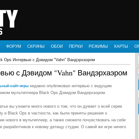
ФОРУМ
СКРИНЫ
ОБОИ
ПЕРКИ
РЕЖИМЫ
КАРТЫ
О
ck Ops Интервью с Дэвидом "Vahn" Вандэрхаэром
рвью с Дэвидом "Vahn" Вандэрхаэром
ный сайт игры
недавно опубликовал интервью с ведущим
чиком мультиплеера Black Ops Дэвидом Вандерхаэром.
атье вы узнаете много нового о том, что он думает о всей серии
uty и Black Ops в частности, как были приняты решения о
ии нового в мультиплеер, а также сможете почувствовать на себе
е разработчиков к новому детищу студии. О самой же игре ничего