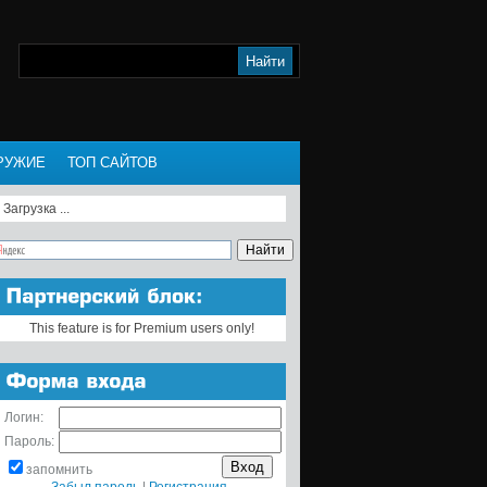
РУЖИЕ
ТОП САЙТОВ
Загрузка ...
This feature is for Premium users only!
Логин:
Пароль:
запомнить