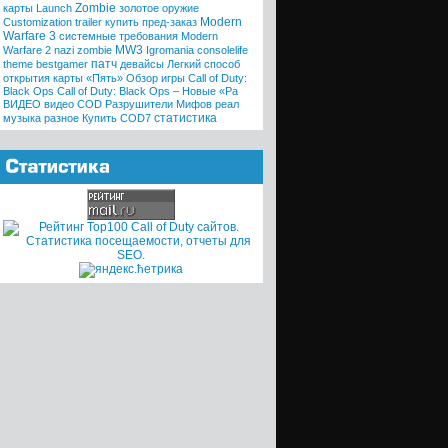
Zombie
карты
Launch
золотое оружие
Modern
Customization trailer
купить
пред-заказ
Warfare 3
системные требования
Modern
MW3
Warfare 2
nazi zombie
Igromania
consolelife
патч
theme
bestgamer
девайсы
Легкий способ
открытия карты «Пять»
Обзор игры Call of Duty:
Black Ops
Call of Duty: Black Ops – Новые «Ра
ВИДЕО
видео COD
Разрушители Мифов
реал
статистика
музыка
разное
Купить COD7