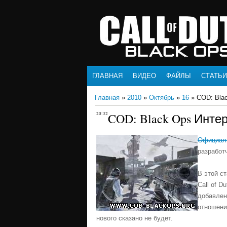
ГЛАВНАЯ
ВИДЕО
ФАЙЛЫ
СТАТЬИ
Главная
»
2010
»
Октябрь
»
16
» COD: Bla
20:32
COD: Black Ops Инте
Официаль
разработ
В этой ст
Call of D
добавлен
отношени
нового сказано не будет.