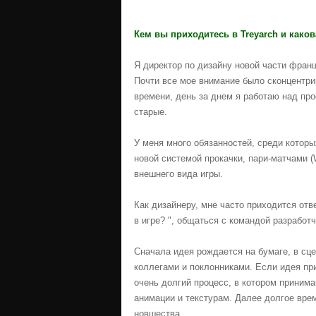
Кем вы приходитесь в Treyarch и какова
Я директор по дизайну новой части фран
Почти все мое внимание было сконцентри
времени, день за днем я работаю над пр
старые.
У меня много обязанностей, среди которы
новой системой прокачки, пари-матчами 
внешнего вида игры.
Как дизайнеру, мне часто приходится отв
в игре? ", общаться с командой разработ
Сначала идея рождается на бумаге, в сце
коллегами и поклонниками. Если идея при
очень долгий процесс, в котором принима
анимации и текстурам. Далее долгое вре
новшества.