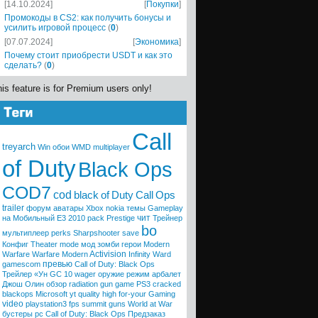
[14.10.2024]
[
Покупки
]
Промокоды в CS2: как получить бонусы и
усилить игровой процесс
(
0
)
[07.07.2024]
[
Экономика
]
Почему стоит приобрести USDT и как это
сделать?
(
0
)
is feature is for Premium users only!
Call
treyarch
Win
обои
WMD
multiplayer
of Duty
Black Ops
COD7
cod
black
of
Duty
Call
Ops
trailer
форум
аватары
Xbox
nokia
темы
Gameplay
чит
на Мобильный
E3 2010
pack
Prestige
Трейнер
bo
мультиплеер
perks
Sharpshooter
save
Конфиг
Theater mode
мод
зомби
герои
Modern
Activision
Warfare
Warfare
Modern
Infinity Ward
превью
gamescom
Call of Duty: Black Ops
Трейлер «Ун
GC 10
wager
оружие
режим
арбалет
Джош Олин
обзор
radiation
gun game
PS3
cracked
blackops
Microsoft
yt quality high
for-your
Gaming
video
playstation3
fps
summit
guns
World at War
бустеры
pc
Call of Duty: Black Ops
Предзаказ