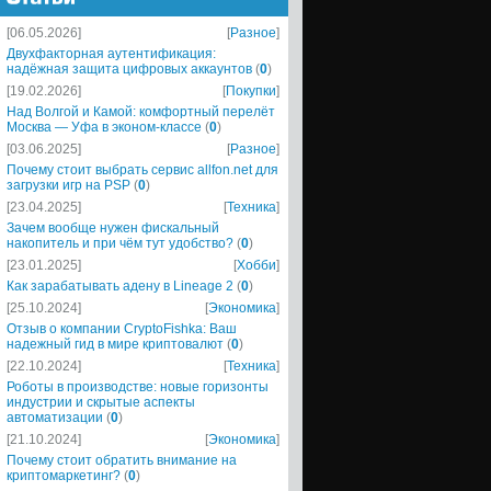
[06.05.2026]
[
Разное
]
Двухфакторная аутентификация:
надёжная защита цифровых аккаунтов
(
0
)
[19.02.2026]
[
Покупки
]
Над Волгой и Камой: комфортный перелёт
Москва — Уфа в эконом-классе
(
0
)
[03.06.2025]
[
Разное
]
Почему стоит выбрать сервис allfon.net для
загрузки игр на PSP
(
0
)
[23.04.2025]
[
Техника
]
Зачем вообще нужен фискальный
накопитель и при чём тут удобство?
(
0
)
[23.01.2025]
[
Хобби
]
Как зарабатывать адену в Lineage 2
(
0
)
[25.10.2024]
[
Экономика
]
Отзыв о компании CryptoFishka: Ваш
надежный гид в мире криптовалют
(
0
)
[22.10.2024]
[
Техника
]
Роботы в производстве: новые горизонты
индустрии и скрытые аспекты
автоматизации
(
0
)
[21.10.2024]
[
Экономика
]
Почему стоит обратить внимание на
криптомаркетинг?
(
0
)