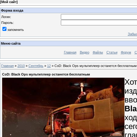
[
Мой сайт
]
Форма входа
Логин:
Пароль:
запомнить
Забыл
Меню сайта
Главная
Видео
Файлы
Статьи
Форум
С
Главная
»
2010
»
Сентябрь
»
12
» CoD: Black Ops мультиплеер останется бесплатным
CoD: Black Ops мультиплеер останется бесплатным
Хот
из
вво
Bl
ход
сег
гла