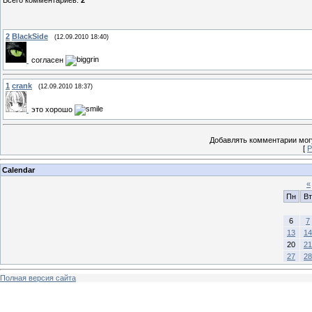
2
BlackSide
(12.09.2010 18:40)
согласен
1
crank
(12.09.2010 18:37)
это хорошо
Добавлять комментарии могу
[
Р
Calendar
«
Пн
Вт
6
7
13
14
20
21
27
28
Полная версия сайта