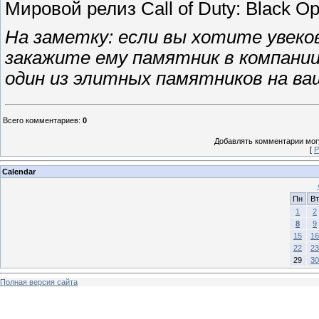
Мировой релиз Call of Duty: Black O
На заметку: если вы хотите увеко
закажите ему памятник в компании
один из элитных памятников на ваш
Всего комментариев
:
0
Добавлять комментарии могу
[
Р
Calendar
Пн
Вт
1
2
8
9
15
16
22
23
29
30
Полная версия сайта