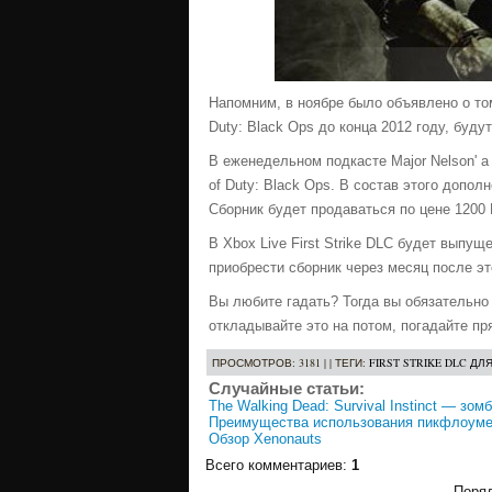
Напомним, в ноябре было объявлено о том
Duty: Black Ops до конца 2012 году, буду
В еженедельном подкасте Major Nelson' a 
of Duty: Black Ops. В состав этого допол
Сборник будет продаваться по цене 1200 
В Xbox Live First Strike DLC будет выпу
приобрести сборник через месяц после эт
Вы любите гадать? Тогда вы обязательно
откладывайте это на потом, погадайте пр
ПРОСМОТРОВ
: 3181 | |
ТЕГИ
:
FIRST STRIKE DLC ДЛ
Случайные статьи:
The Walking Dead: Survival Instinct — зом
Преимущества использования пикфлоуме
Обзор Xenonauts
Всего комментариев
:
1
Поряд