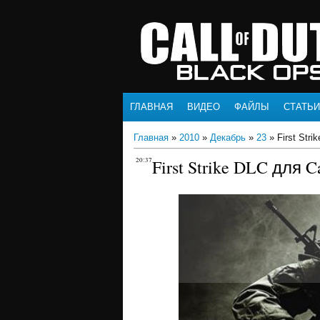
ГЛАВНАЯ
ВИДЕО
ФАЙЛЫ
СТАТЬИ
Главная
»
2010
»
Декабрь
»
23
» First Stri
20:37
First Strike DLC для Ca