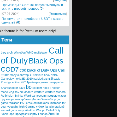
[14.10.2024]
[
Покупки
]
Промокоды в CS2: как получить бонусы и
усилить игровой процесс
(
0
)
[07.07.2024]
[
Экономика
]
Почему стоит приобрести USDT и как это
сделать?
(
0
)
is feature is for Premium users only!
Call
treyarch
Win
обои
WMD
multiplayer
of Duty
Black Ops
COD7
cod
black
of
Duty
Ops
Call
trailer
форум
аватары
Premiere
Xbox
темы
Gameplay
nokia
E3 2010
на Мобильный
pack
чит
Prestige
edition
Трейнер
мультиплеер
perks
bo
Sharpshooter
save
Конфиг
nocd
Theater
mode
мод
зомби
Modern Warfare
Warfare
Modern
Activision
превью
Infinity Ward
gamescom
wager
оружие
режим
арбалет
Джош Олин
обзор
gun
game
radiation
PS3
cracked
blackops
Microsoft
for-
video
your
yt quality high
Gaming
fps
playstation3
summit
guns
sony
World at War
pc
Call of Duty:
Zombie
Black Ops
Предзаказ
карты
Launch