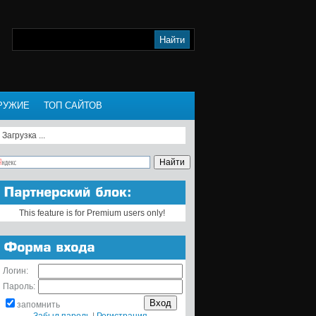
РУЖИЕ
ТОП САЙТОВ
Загрузка ...
This feature is for Premium users only!
Логин:
Пароль:
запомнить