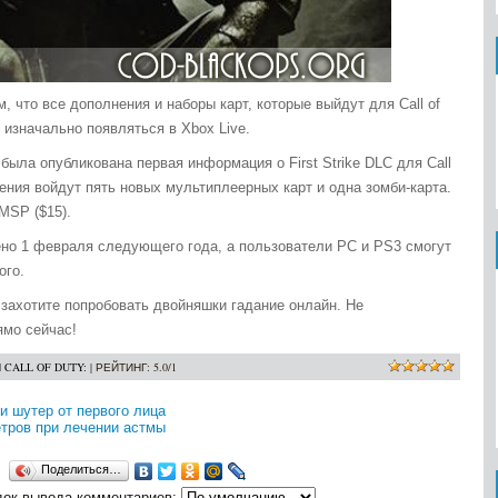
, что все дополнения и наборы карт, которые выйдут для Call of
т изначально появляться в Xbox Live.
была опубликована первая информация о First Strike DLC для Call
нения войдут пять новых мультиплеерных карт и одна зомби-карта.
MSP ($15).
щено 1 февраля следующего года, а пользователи PC и PS3 смогут
ого.
 захотите попробовать двойняшки гадание онлайн. Не
ямо сейчас!
Я CALL OF DUTY:
|
РЕЙТИНГ
:
5.0
/
1
би шутер от первого лица
тров при лечении астмы
Поделиться…
ок вывода комментариев: