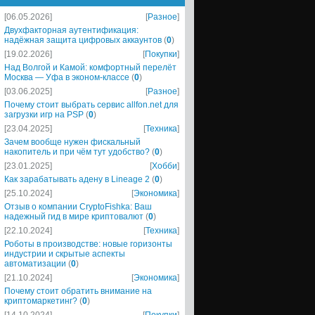
[06.05.2026]
[
Разное
]
Двухфакторная аутентификация:
надёжная защита цифровых аккаунтов
(
0
)
[19.02.2026]
[
Покупки
]
Над Волгой и Камой: комфортный перелёт
Москва — Уфа в эконом-классе
(
0
)
[03.06.2025]
[
Разное
]
Почему стоит выбрать сервис allfon.net для
загрузки игр на PSP
(
0
)
[23.04.2025]
[
Техника
]
Зачем вообще нужен фискальный
накопитель и при чём тут удобство?
(
0
)
[23.01.2025]
[
Хобби
]
Как зарабатывать адену в Lineage 2
(
0
)
[25.10.2024]
[
Экономика
]
Отзыв о компании CryptoFishka: Ваш
надежный гид в мире криптовалют
(
0
)
[22.10.2024]
[
Техника
]
Роботы в производстве: новые горизонты
индустрии и скрытые аспекты
автоматизации
(
0
)
[21.10.2024]
[
Экономика
]
Почему стоит обратить внимание на
криптомаркетинг?
(
0
)