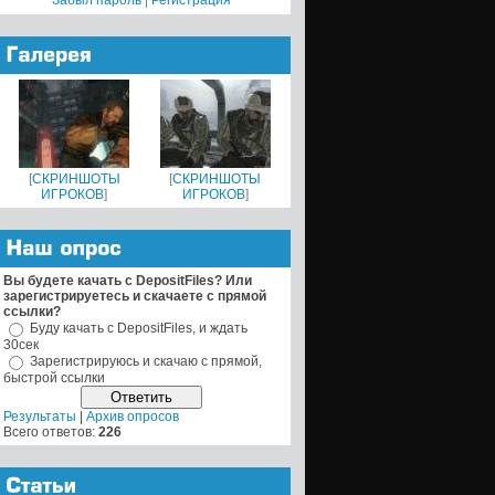
Забыл пароль
|
Регистрация
[
СКРИНШОТЫ
[
СКРИНШОТЫ
ИГРОКОВ
]
ИГРОКОВ
]
Вы будете качать с DepositFiles? Или
зарегистрируетесь и скачаете с прямой
ссылки?
Буду качать с DepositFiles, и ждать
30сек
Зарегистрируюсь и скачаю с прямой,
быстрой ссылки
Результаты
|
Архив опросов
Всего ответов:
226