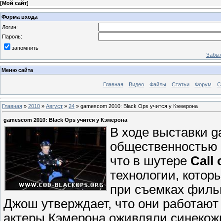
[
Мой сайт
]
Форма входа
Логин:
Пароль:
запомнить
Забыл
Меню сайта
Главная
Видео
Файлы
Статьи
Форум
С
Главная
»
2010
»
Август
»
24
» gamescom 2010: Black Ops учится у Кэмерона
gamescom 2010: Black Ops учится у Кэмерона
В ходе выставки 
общественностью
что в шутере
Call 
технологии, кото
при съемках фильм
Джош утверждает, что они работают в
актеры Кэмерона оживляли синекожи