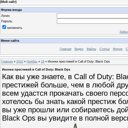
[
Мой сайт
]
Форма входа
Логин:
Пароль:
запомнить
Забыл
Меню сайта
Главная
Видео
Файлы
Статьи
Форум
С
Главная
»
2010
»
Ноябрь
»
18
» Иконки престижей в Call of Duty: Black Ops
Иконки престижей в Call of Duty: Black Ops
Как вы уже знаете, в Call of Duty: B
престижей больше, чем в любой друго
всем удастся прокачать своего перс
хотелось бы знать какой престиж бо
вы уже прошли или собираетесь дойт
Black Ops вы увидите в полной верс