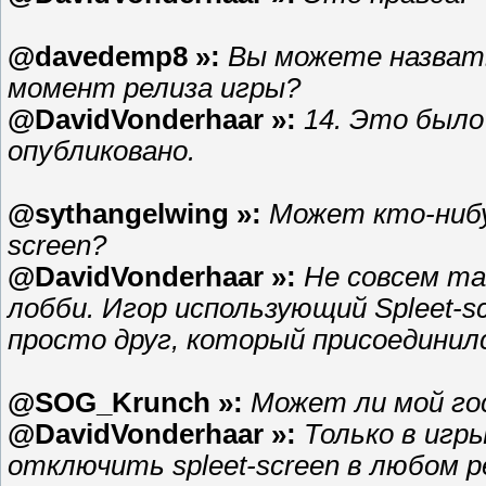
@davedemp8 »:
Вы можете назват
момент релиза игры?
@DavidVonderhaar »:
14. Это было
опубликовано.
@sythangelwing »:
Может кто-нибуд
screen?
@DavidVonderhaar »:
Не совсем та
лобби. Игор использующий Spleet-s
просто друг, который присоединилс
@SOG_Krunch »:
Может ли мой го
@DavidVonderhaar »:
Только в игры
отключить spleet-screen в любом 