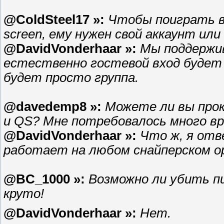
@ColdSteel17 »:
Чтобы поиграть в 
screen, ему нужен свой аккаунт ил
@DavidVonderhaar »:
Мы поддержив
естественно гостевой вход будет
будет просто группа.
@davedemp8 »:
Можете ли вы про
и QS? Мне потребовалось много в
@DavidVonderhaar »:
Что ж, я отв
работает на любом снайперском о
@BC_1000 »:
Возможно ли убить п
круто!
@DavidVonderhaar »:
Нет.