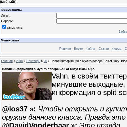
[
Мой сайт
]
Форма входа
Логин:
Пароль:
запомнить
Забыл
Меню сайта
Главная
Видео
Файлы
Статьи
Форум
С
Главная
»
2010
»
Сентябрь
»
28
» Новая информация о мультиплеере Call of Duty: Bla
Новая информация о мультиплеере Call of Duty: Black Ops
Vahn, в своём твиттер
минувшие выходные. 
информация о split-sc
@ios37 »:
Чтобы открыть и купить
оружие данного класса. Правда это
@DavidVonderhaar »:
Это правда.