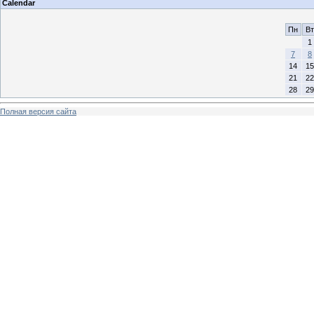
Calendar
Пн
Вт
1
7
8
14
15
21
22
28
29
Полная версия сайта