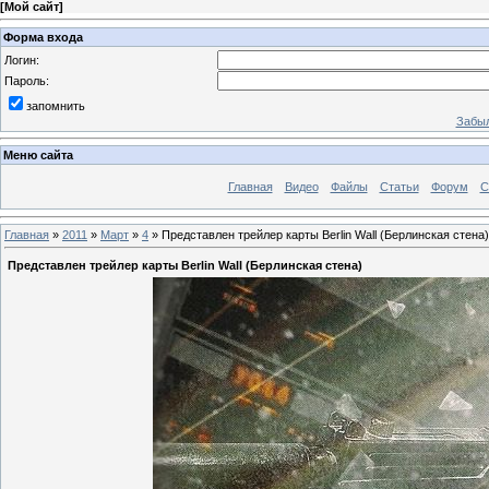
[
Мой сайт
]
Форма входа
Логин:
Пароль:
запомнить
Забыл
Меню сайта
Главная
Видео
Файлы
Статьи
Форум
С
Главная
»
2011
»
Март
»
4
» Представлен трейлер карты Berlin Wall (Берлинская стена)
Представлен трейлер карты Berlin Wall (Берлинская стена)