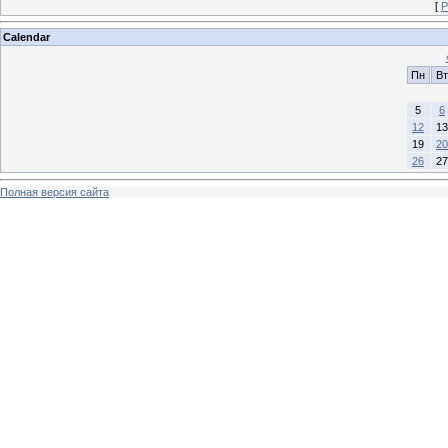
[
Р
Calendar
Пн
Вт
5
6
12
13
19
20
26
27
Полная версия сайта