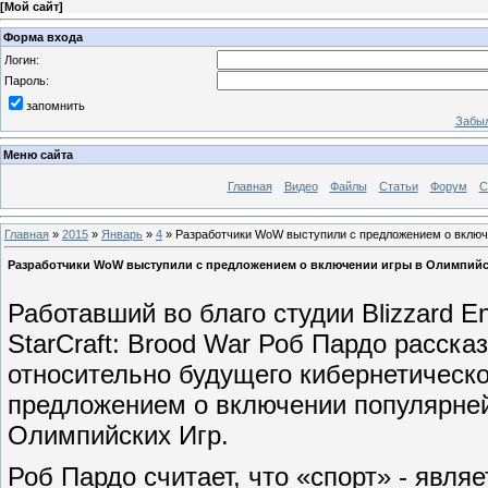
[
Мой сайт
]
Форма входа
Логин:
Пароль:
запомнить
Забыл
Меню сайта
Главная
Видео
Файлы
Статьи
Форум
С
Главная
»
2015
»
Январь
»
4
» Разработчики WoW выступили с предложением о включ
Разработчики WoW выступили с предложением о включении игры в Олимпийс
Работавший во благо студии Blizzard En
StarCraft: Brood War Роб Пардо расска
относительно будущего кибернетическо
предложением о включении популярне
Олимпийских Игр.
Роб Пардо считает, что «спорт» - явл