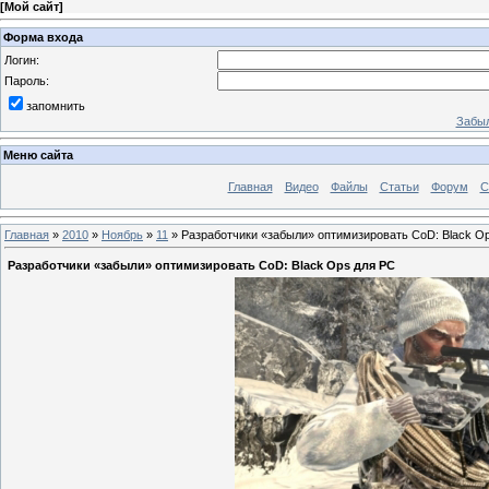
[
Мой сайт
]
Форма входа
Логин:
Пароль:
запомнить
Забыл
Меню сайта
Главная
Видео
Файлы
Статьи
Форум
С
Главная
»
2010
»
Ноябрь
»
11
» Разработчики «забыли» оптимизировать CoD: Black O
Разработчики «забыли» оптимизировать CoD: Black Ops для PC