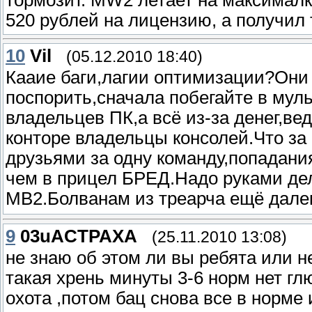
520 рублей на лицензию, а получил 
10
Vil
(05.12.2010 18:40)
Кааие баги,лагии оптимизации?Они 
поспорить,сначала побегайте в муль
владельцев ПК,а всё из-за денег,в
конторе владельцы консолей.Что за 
друзьями за одну команду,попадан
чем в прицел БРЕД.Надо руками дел
МВ2.Болванам из треарча ещё дале
9
03uACTPAXA
(25.11.2010 13:08)
не знаю об этом ли вы ребята или не
такая хрень минуты 3-6 норм нет гл
охота ,потом бац снова все в норме и