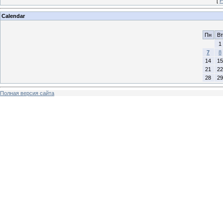
[
Р
Calendar
Пн
Вт
1
7
8
14
15
21
22
28
29
Полная версия сайта