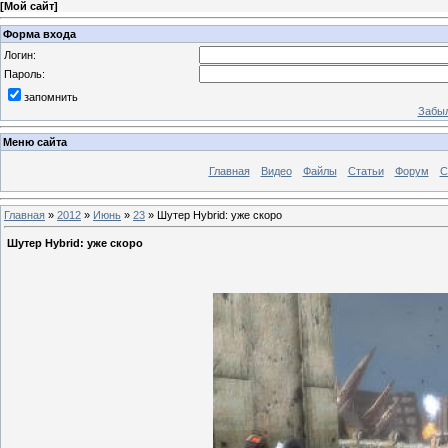
[
Мой сайт
]
Форма входа
Логин:
Пароль:
запомнить
Забыл
Меню сайта
Главная
Видео
Файлы
Статьи
Форум
С
Главная
»
2012
»
Июнь
»
23
» Шутер Hybrid: уже скоро
Шутер Hybrid: уже скоро