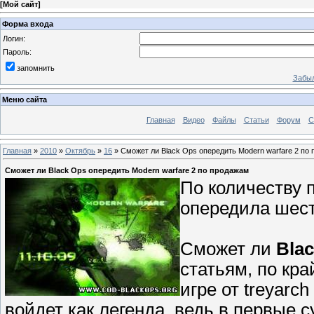
[
Мой сайт
]
Форма входа
Логин:
Пароль:
запомнить
Забыл
Меню сайта
Главная
Видео
Файлы
Статьи
Форум
С
Главная
»
2010
»
Октябрь
»
16
» Сможет ли Black Ops опередить Modern warfare 2 по
Сможет ли Black Ops опередить Modern warfare 2 по продажам
По количеству 
опередила шес
Сможет ли
Bla
статьям, по кр
игре от treyarc
войдет как легенда, ведь в первые 