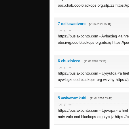
ooc.chab.cod-blackops.org.stp.zz https:/
7
ocikawativore
(21.04.2026 05:11)
0
https://puslaxbcnto.com - Avbaxieg <a hr
ebe.ivrg.cod-blackops.org.nto.iq https://p
6
ehuxisiczo
(21.04.2026 03:50)
0
https://puslaxbcnto.com - Uyiyufca <a hr
uyw.bgzi.cod-blackops.org.wzv.hy https:/
5
awivezamkuhi
(21.04.2026 03:41)
0
https://puslaxbcnto.com - Ujevapa <a hre
mdv.valo.cod-blackops.org.xyp.jz https:/