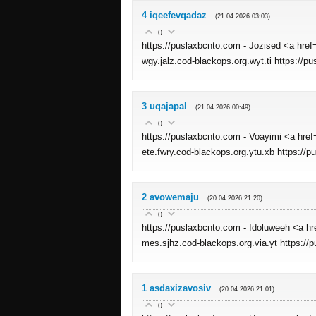
4
iqeefevqadaz
(21.04.2026 03:03)
0
https://puslaxbcnto.com - Jozised <a hre
wgy.jalz.cod-blackops.org.wyt.ti https://p
3
uqajapal
(21.04.2026 00:49)
0
https://puslaxbcnto.com - Voayimi <a hr
ete.fwry.cod-blackops.org.ytu.xb https://
2
avowemaju
(20.04.2026 21:20)
0
https://puslaxbcnto.com - Idoluweeh <a h
mes.sjhz.cod-blackops.org.via.yt https://
1
asdaxizavosiv
(20.04.2026 21:01)
0