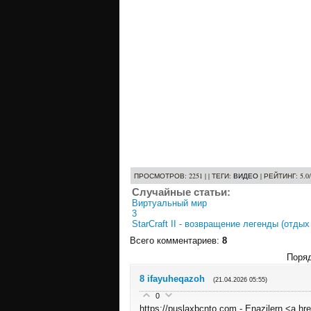
ПРОСМОТРОВ
: 2251 | |
ТЕГИ
:
ВИДЕО
|
РЕЙТИНГ
:
5.0
/
Случайные статьи:
Виртуальный мир
3
StarCraft II - возвращение легенды (отдых
Всего комментариев
:
8
Поряд
8
ifayuheqazoh
(21.04.2026 05:55)
0
https://puslaxbcnto.com - Enazilern <a hr