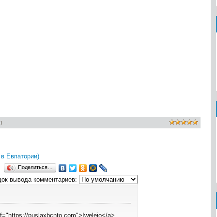
1
 в Евпатории)
Поделиться…
ок вывода комментариев:
ef="https://puslaxbcnto.com">Iwelejo</a>