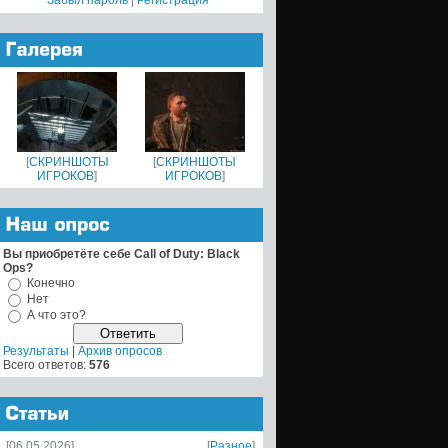
Забыл пароль
|
Регистрация
[
СКРИНШОТЫ
[
СКРИНШОТЫ
ИГРОКОВ
]
ИГРОКОВ
]
Вы приобретёте себе Call of Duty: Black
Ops?
Конечно
Нет
А что это?
Результаты
|
Архив опросов
Всего ответов:
576
[06.05.2026]
[
Разное
]