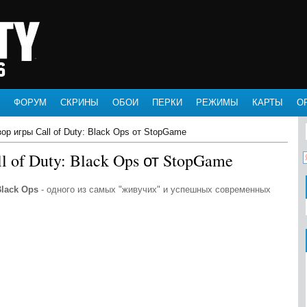
ФОРУМ
СКРИНЫ
ОБОИ
ПЕРКИ
РЕЖИМЫ
КАРТЫ
О
ор игры Call of Duty: Black Ops от StopGame
 of Duty: Black Ops от StopGame
 Black Ops
- одного из самых "живучих" и успешных современных