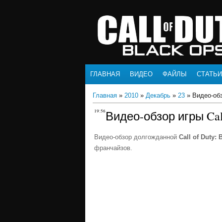
ГЛАВНАЯ
ВИДЕО
ФАЙЛЫ
СТАТЬИ
Главная
»
2010
»
Декабрь
»
23
» Видео-обз
19:56
Видео-обзор игры Call
Видео-обзор долгожданной
Call of Duty:
франчайзов.