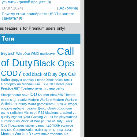
усилить игровой процесс
(
0
)
[07.07.2024]
[
Экономика
]
Почему стоит приобрести USDT и как это
сделать?
(
0
)
is feature is for Premium users only!
Call
treyarch
Win
обои
WMD
multiplayer
of Duty
Black Ops
COD7
cod
black
of
Duty
Ops
Call
trailer
форум
аватары
tease
Xbox
nokia
темы
Gameplay
на Мобильный
E3 2010
Cheats
pack
чит
Prestige
Трейнер
мультиплеер
perks
bo
Sharpshooter
save
Конфиг
xbox360
Theater
mode
мод
зомби
Modern Warfare
Modern
Warfare
Activision
превью
Infinity Ward
gamescom
wager
оружие
арбалет
режим
Джош Олин
обзор
gun
game
radiation
Microsoft
PS3
blackops
cracked
yt
video
quality high
for-your
Gaming
fps
playstation3
summit
guns
World at War
pc
Call of Duty: Black
Zombie
Ops
Предзаказ
карты
Launch
золотое
оружие
Customization trailer
купить
пред-заказ
Modern Warfare 3
системные требования