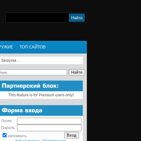
РУЖИЕ
ТОП САЙТОВ
Загрузка ...
This feature is for Premium users only!
Логин:
Пароль:
запомнить