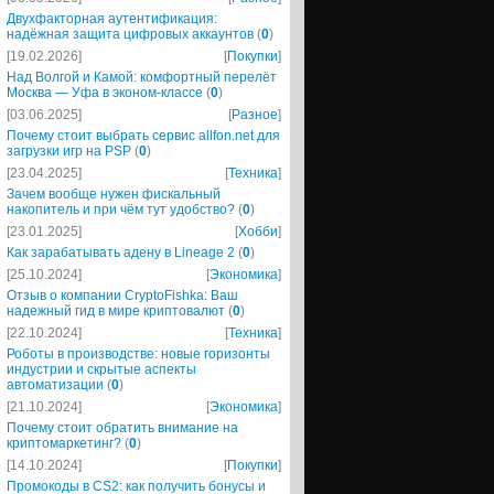
Двухфакторная аутентификация:
надёжная защита цифровых аккаунтов
(
0
)
[19.02.2026]
[
Покупки
]
Над Волгой и Камой: комфортный перелёт
Москва — Уфа в эконом-классе
(
0
)
[03.06.2025]
[
Разное
]
Почему стоит выбрать сервис allfon.net для
загрузки игр на PSP
(
0
)
[23.04.2025]
[
Техника
]
Зачем вообще нужен фискальный
накопитель и при чём тут удобство?
(
0
)
[23.01.2025]
[
Хобби
]
Как зарабатывать адену в Lineage 2
(
0
)
[25.10.2024]
[
Экономика
]
Отзыв о компании CryptoFishka: Ваш
надежный гид в мире криптовалют
(
0
)
[22.10.2024]
[
Техника
]
Роботы в производстве: новые горизонты
индустрии и скрытые аспекты
автоматизации
(
0
)
[21.10.2024]
[
Экономика
]
Почему стоит обратить внимание на
криптомаркетинг?
(
0
)
[14.10.2024]
[
Покупки
]
Промокоды в CS2: как получить бонусы и