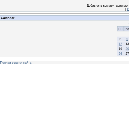
Добавлять комментарии могу
[
Р
Calendar
Пн
Вт
5
6
12
13
19
20
26
27
Полная версия сайта