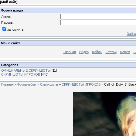
[
Мой сайт
]
Форма входа
Логин:
Пароль:
запомнить
Забыл
Меню сайта
Главная
Видео
Файлы
Статьи
Форум
С
Categories
ОФИЦИАЛЬНЫЕ СКРИНШОТЫ
[11]
СКРИНШОТЫ ИГРОКОВ
[446]
Главная
»
Фотоальбом
»
Скриншоты
»
СКРИНШОТЫ ИГРОКОВ
» Call_of_Duty_7_Blac