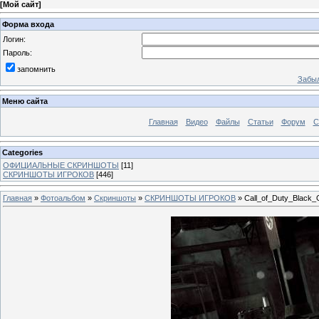
[
Мой сайт
]
Форма входа
Логин:
Пароль:
запомнить
Забыл
Меню сайта
Главная
Видео
Файлы
Статьи
Форум
С
Categories
ОФИЦИАЛЬНЫЕ СКРИНШОТЫ
[11]
СКРИНШОТЫ ИГРОКОВ
[446]
Главная
»
Фотоальбом
»
Скриншоты
»
СКРИНШОТЫ ИГРОКОВ
» Call_of_Duty_Black_