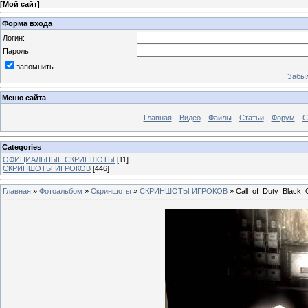
[
Мой сайт
]
Форма входа
Логин:
Пароль:
запомнить
Забыл
Меню сайта
Главная
Видео
Файлы
Статьи
Форум
С
Categories
ОФИЦИАЛЬНЫЕ СКРИНШОТЫ
[11]
СКРИНШОТЫ ИГРОКОВ
[446]
Главная
»
Фотоальбом
»
Скриншоты
»
СКРИНШОТЫ ИГРОКОВ
» Call_of_Duty_Black_