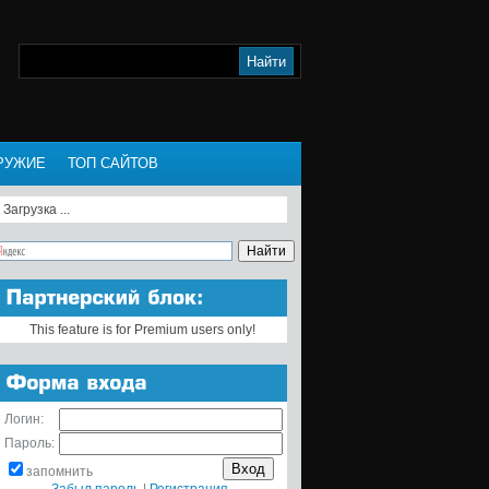
РУЖИЕ
ТОП САЙТОВ
Загрузка ...
This feature is for Premium users only!
Логин:
Пароль:
запомнить