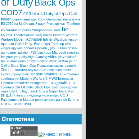
of Duty
Black Ops
COD7
cod
black
Duty
of
Ops
Call
trailer
форум
аватары
Xbox
Gameplay
темы
nokia
чит
E3 2010
на Мобильный
pack
Prestige
Трейнер
bo
мультиплеер
perks
Sharpshooter
save
Конфиг
Theater mode
мод
зомби
Modern Warfare
Activision
Warfare
Modern
Infinity Ward
gamescom
превью
Call of Duty: Black Ops Трейлер «Ун
wager
оружие
арбалет
режим
Джош Олин
обзор
gun game
radiation
PS3
blackops
Microsoft
cracked
video
for-your
yt quality high
Gaming
playstation3
fps
summit
guns
emblem editor
World at War
pc
1с
Call of Duty: Black Ops
Предзаказ
карты
Launch
Zombie
золотое оружие
Customization trailer
Modern Warfare 3
купить
пред-заказ
системные
MW3
требования
Modern Warfare 2
Igromania
патч
Прицел
consolelife
bestgamer
девайсы
+3
трейнер
Call Of Duty: Black Ops бьёт рекорд
Что
ждёт Call Of Duty: Black Ops в
Super Mario Kart
ВИДЕО
Treyarch недооценили
видео COD
Разрушители Мифов
реал
музыка
разное
Купить
статистика
COD7