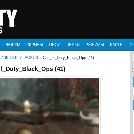
ФОРУМ
СКРИНЫ
ОБОИ
ПЕРКИ
РЕЖИМЫ
КАРТЫ
О
РИНШОТЫ ИГРОКОВ
» Call_of_Duty_Black_Ops (41)
of_Duty_Black_Ops (41)