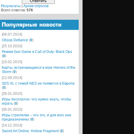
Результаты
|
Архив опросов
Всего ответов:
576
[06.07.2014]
Обзор Defiance
(
0
)
[25.10.2010]
Режим Gun Game в Call of Duty: Black Ops
(
0
)
[10.02.2015]
Карты, встречающиеся в игре Heroes of the
Storm
(
0
)
[12.09.2014]
3DS XL с темой NES не появится в Европе
(
0
)
[26.01.2015]
Игры бесплатно: что нужно знать, чтобы
играть
(
0
)
[30.01.2015]
Игры стрелялки – что это, и для кого они
предназначены
(
0
)
[14.12.2014]
Sword Art Online: Hollow Fragment
(
0
)