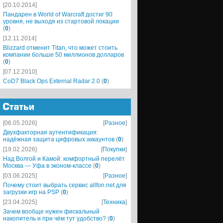
[20.10.2014]
Пандарен в World of Warcraft достиг 90
уровня, не выходя из стартовой локации
(
0
)
[12.11.2014]
Blizzard отменит Titan, что может стоить
компании больше 50 миллионов долларов
(
0
)
[07.12.2010]
CoD7 Black Ops External Radar 2.0
(
0
)
[06.05.2026]
[
Разное
]
Двухфакторная аутентификация:
надёжная защита цифровых аккаунтов
(
0
)
[19.02.2026]
[
Покупки
]
Над Волгой и Камой: комфортный перелёт
Москва — Уфа в эконом-классе
(
0
)
[03.06.2025]
[
Разное
]
Почему стоит выбрать сервис allfon.net для
загрузки игр на PSP
(
0
)
[23.04.2025]
[
Техника
]
Зачем вообще нужен фискальный
накопитель и при чём тут удобство?
(
0
)