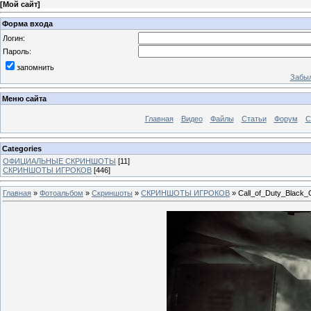
[
Мой сайт
]
Форма входа
Логин:
Пароль:
запомнить
Забыл
Меню сайта
Главная
Видео
Файлы
Статьи
Форум
С
Categories
ОФИЦИАЛЬНЫЕ СКРИНШОТЫ
[11]
СКРИНШОТЫ ИГРОКОВ
[446]
Главная
»
Фотоальбом
»
Скриншоты
»
СКРИНШОТЫ ИГРОКОВ
» Call_of_Duty_Black_