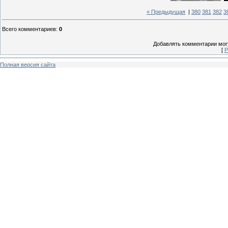
« Предыдущая
|
380
381
382
3
Всего комментариев
:
0
Добавлять комментарии могу
[
Р
Полная версия сайта