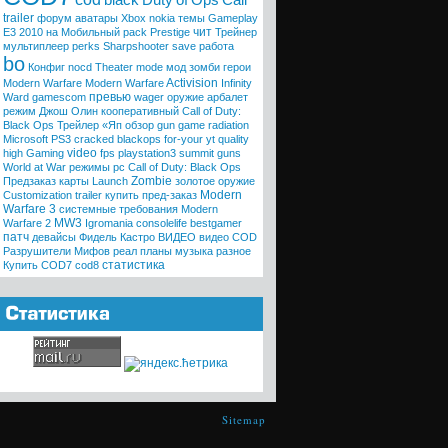
black
Duty
of
Ops
Call
trailer
форум
аватары
Xbox
nokia
темы
Gameplay
чит
E3 2010
на Мобильный
pack
Prestige
Трейнер
мультиплеер
perks
Sharpshooter
save
работа
bo
Конфиг
nocd
Theater mode
мод
зомби
герои
Activision
Modern Warfare
Modern
Warfare
Infinity
превью
Ward
gamescom
wager
оружие
арбалет
режим
Джош Олин
кооперативный
Call of Duty:
Black Ops Трейлер «Яп
обзор
gun game
radiation
Microsoft
PS3
cracked
blackops
for-your
yt quality
video
high
Gaming
fps
playstation3
summit
guns
World at War
режимы
pc
Call of Duty: Black Ops
Zombie
Предзаказ
карты
Launch
золотое оружие
Modern
Customization trailer
купить
пред-заказ
Warfare 3
системные требования
Modern
MW3
Warfare 2
Igromania
consolelife
bestgamer
патч
девайсы
Фидель Кастро
ВИДЕО
видео COD
Разрушители Мифов
реал
планы
музыка
разное
статистика
Купить COD7
cod8
Sitemap