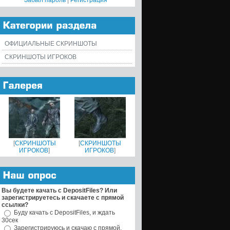
Забыл пароль
|
Регистрация
ОФИЦИАЛЬНЫЕ СКРИНШОТЫ
СКРИНШОТЫ ИГРОКОВ
[
СКРИНШОТЫ
[
СКРИНШОТЫ
ИГРОКОВ
]
ИГРОКОВ
]
Вы будете качать с DepositFiles? Или
зарегистрируетесь и скачаете с прямой
ссылки?
Буду качать с DepositFiles, и ждать
30сек
Зарегистрируюсь и скачаю с прямой,