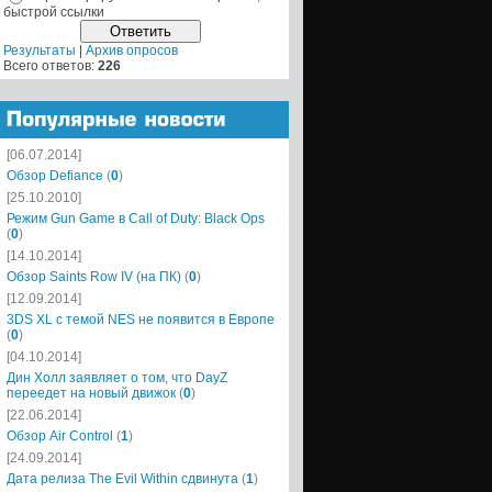
быстрой ссылки
Результаты
|
Архив опросов
Всего ответов:
226
[06.07.2014]
Обзор Defiance
(
0
)
[25.10.2010]
Режим Gun Game в Call of Duty: Black Ops
(
0
)
[14.10.2014]
Обзор Saints Row IV (на ПК)
(
0
)
[12.09.2014]
3DS XL с темой NES не появится в Европе
(
0
)
[04.10.2014]
Дин Холл заявляет о том, что DayZ
переедет на новый движок
(
0
)
[22.06.2014]
Обзор Air Control
(
1
)
[24.09.2014]
Дата релиза The Evil Within сдвинута
(
1
)