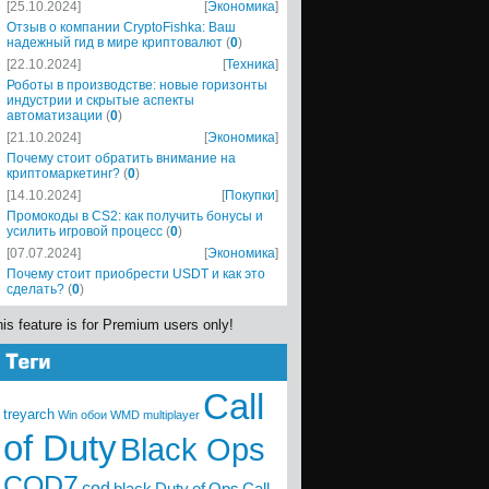
[25.10.2024]
[
Экономика
]
Отзыв о компании CryptoFishka: Ваш
надежный гид в мире криптовалют
(
0
)
[22.10.2024]
[
Техника
]
Роботы в производстве: новые горизонты
индустрии и скрытые аспекты
автоматизации
(
0
)
[21.10.2024]
[
Экономика
]
Почему стоит обратить внимание на
криптомаркетинг?
(
0
)
[14.10.2024]
[
Покупки
]
Промокоды в CS2: как получить бонусы и
усилить игровой процесс
(
0
)
[07.07.2024]
[
Экономика
]
Почему стоит приобрести USDT и как это
сделать?
(
0
)
is feature is for Premium users only!
Call
treyarch
Win
обои
WMD
multiplayer
of Duty
Black Ops
COD7
cod