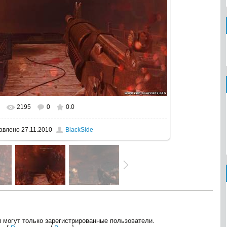
2195
0
0.0
еальном размере
1024x768
/ 166.8Kb
авлено
27.11.2010
BlackSide
 могут только зарегистрированные пользователи.