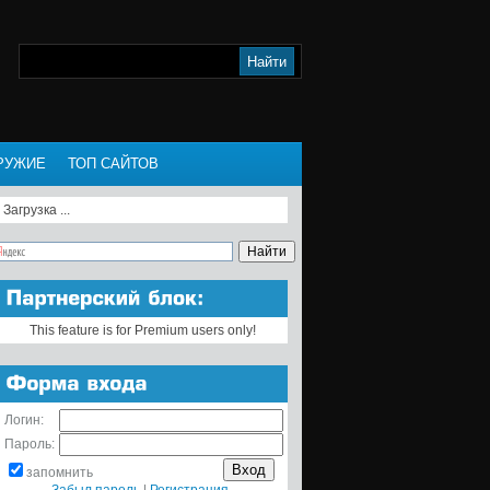
РУЖИЕ
ТОП САЙТОВ
Загрузка ...
This feature is for Premium users only!
Логин:
Пароль:
запомнить