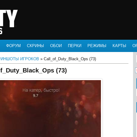
ФОРУМ
СКРИНЫ
ОБОИ
ПЕРКИ
РЕЖИМЫ
КАРТЫ
О
РИНШОТЫ ИГРОКОВ
» Call_of_Duty_Black_Ops (73)
of_Duty_Black_Ops (73)