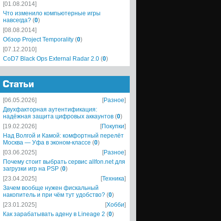
[01.08.2014]
Что изменило компьютерные игры
навсегда?
(
0
)
[08.08.2014]
Обзор Project Temporality
(
0
)
[07.12.2010]
CoD7 Black Ops External Radar 2.0
(
0
)
[06.05.2026]
[
Разное
]
Двухфакторная аутентификация:
надёжная защита цифровых аккаунтов
(
0
)
[19.02.2026]
[
Покупки
]
Над Волгой и Камой: комфортный перелёт
Москва — Уфа в эконом-классе
(
0
)
[03.06.2025]
[
Разное
]
Почему стоит выбрать сервис allfon.net для
загрузки игр на PSP
(
0
)
[23.04.2025]
[
Техника
]
Зачем вообще нужен фискальный
накопитель и при чём тут удобство?
(
0
)
[23.01.2025]
[
Хобби
]
Как зарабатывать адену в Lineage 2
(
0
)