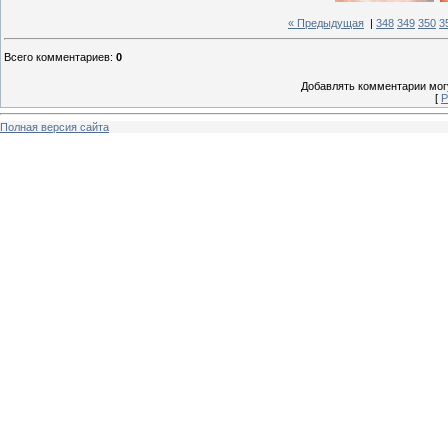
« Предыдущая
|
348
349
350
3
Всего комментариев
:
0
Добавлять комментарии могу
[
Р
Полная версия сайта