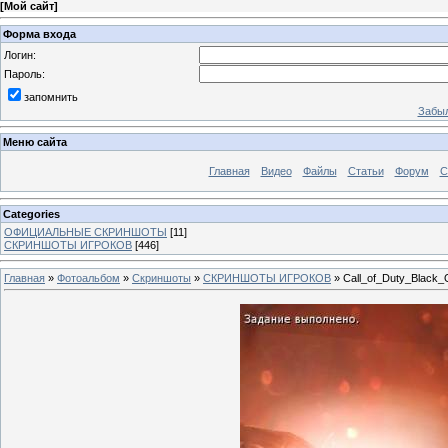
[
Мой сайт
]
Форма входа
Логин:
Пароль:
запомнить
Забыл
Меню сайта
Главная
Видео
Файлы
Статьи
Форум
С
Categories
ОФИЦИАЛЬНЫЕ СКРИНШОТЫ
[11]
СКРИНШОТЫ ИГРОКОВ
[446]
Главная
»
Фотоальбом
»
Скриншоты
»
СКРИНШОТЫ ИГРОКОВ
» Call_of_Duty_Black_