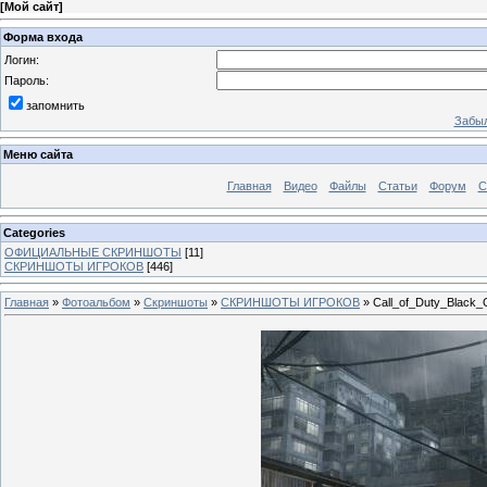
[
Мой сайт
]
Форма входа
Логин:
Пароль:
запомнить
Забыл
Меню сайта
Главная
Видео
Файлы
Статьи
Форум
С
Categories
ОФИЦИАЛЬНЫЕ СКРИНШОТЫ
[11]
СКРИНШОТЫ ИГРОКОВ
[446]
Главная
»
Фотоальбом
»
Скриншоты
»
СКРИНШОТЫ ИГРОКОВ
» Call_of_Duty_Black_