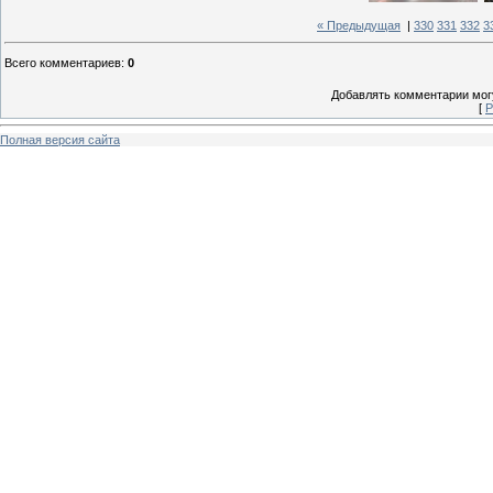
« Предыдущая
|
330
331
332
3
Всего комментариев
:
0
Добавлять комментарии могу
[
Р
Полная версия сайта