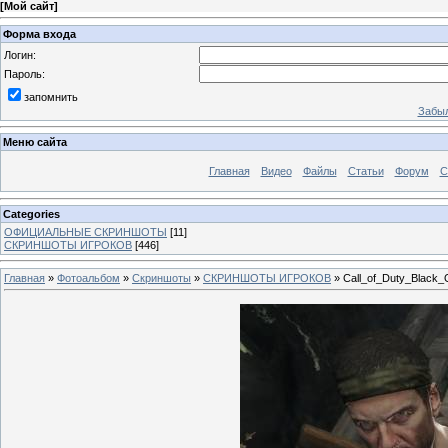
[
Мой сайт
]
Форма входа
Логин:
Пароль:
запомнить
Забыл
Меню сайта
Главная
Видео
Файлы
Статьи
Форум
С
Categories
ОФИЦИАЛЬНЫЕ СКРИНШОТЫ
[11]
СКРИНШОТЫ ИГРОКОВ
[446]
Главная
»
Фотоальбом
»
Скриншоты
»
СКРИНШОТЫ ИГРОКОВ
» Call_of_Duty_Black