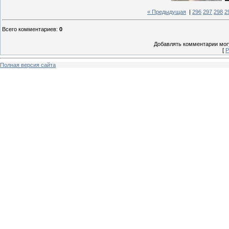
« Предыдущая
|
296
297
298
2
Всего комментариев
:
0
Добавлять комментарии могу
[
Р
Полная версия сайта