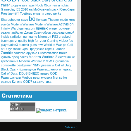
black
Duty
of
Call
Ops
trailer
форум
аватары
Noob
Xbox
темы
nokia
Gameplay
E3 2010
на Мобильный
pack
Юзербары
чит
Prestige
Трейнер
мультиплеер
perks
bo
Sharpshooter
save
Конфиг
Theater mode
мод
Activision
зомби
Modern Warfare
Modern
Warfare
превью
Infinity Ward
gamescom
wager
оружие
режим
арбалет
Джош Олин
обзор
рекреационной
Inside
radiation
gun game
Microsoft
PS3
cracked
video
blackops
yt quality high
for-your
Gaming
fps
playstation3
summit
guns
mw
World at War
pc
Call
of Duty: Black Ops
Предзаказ
карты
Launch
Zombie
золотое оружие
Customization trailer
Modern Warfare 3
купить
пред-заказ
системные
MW3
требования
Modern Warfare 2
Igromania
патч
consolelife
bestgamer
девайсы
Call of Duty
Black Ops - Коллекцион
Размышления о перках
Call of Duty:
DDoS
ВИДЕО
видео COD
Разрушители Мифов
реал
музыка
first strike
статистика
разное
Купить COD7
Sitemap