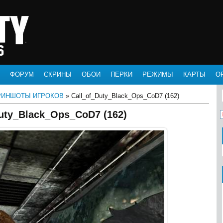
ФОРУМ
СКРИНЫ
ОБОИ
ПЕРКИ
РЕЖИМЫ
КАРТЫ
О
РИНШОТЫ ИГРОКОВ
» Call_of_Duty_Black_Ops_CoD7 (162)
uty_Black_Ops_CoD7 (162)