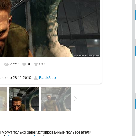
2759
0
0.0
еальном размере
1024x768
/ 253.9Kb
авлено
28.11.2010
BlackSide
 могут только зарегистрированные пользователи.