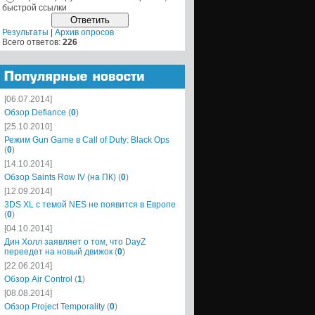
быстрой ссылки
Результаты
|
Архив опросов
Всего ответов:
226
[06.07.2014]
Обзор Defiance
(
0
)
[25.10.2010]
Режим Gun Game в Call of Duty: Black Ops
(
0
)
[14.10.2014]
Обзор Saints Row IV (на ПК)
(
0
)
[12.09.2014]
3DS XL с темой NES не появится в Европе
(
0
)
[04.10.2014]
Дин Холл заявляет о том, что DayZ
переедет на новый движок
(
0
)
[22.06.2014]
Обзор Air Control
(
1
)
[08.08.2014]
Обзор Project Temporality
(
0
)