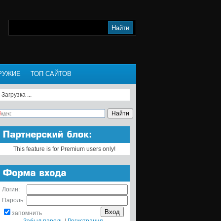
РУЖИЕ
ТОП САЙТОВ
Загрузка ...
This feature is for Premium users only!
Логин:
Пароль:
запомнить