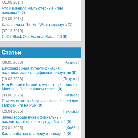
[01.08.2014]
Что изменило компьютерные игры
навсегда?
(
0
)
[24.09.2014]
Дата релиза The Evil Within сдвинута
(
1
)
[07.12.2010]
CoD7 Black Ops External Radar 2.0
(
0
)
[06.05.2026]
[
Разное
]
Двухфакторная аутентификация:
надёжная защита цифровых аккаунтов
(
0
)
[19.02.2026]
[
Покупки
]
Над Волгой и Камой: комфортный перелёт
Москва — Уфа в эконом-классе
(
0
)
[03.06.2025]
[
Разное
]
Почему стоит выбрать сервис allfon.net для
загрузки игр на PSP
(
0
)
[23.04.2025]
[
Техника
]
Зачем вообще нужен фискальный
накопитель и при чём тут удобство?
(
0
)
[23.01.2025]
[
Хобби
]
Как зарабатывать адену в Lineage 2
(
0
)