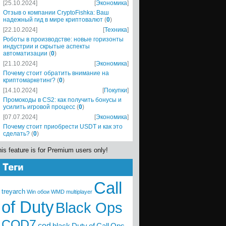
[25.10.2024]
[
Экономика
]
Отзыв о компании CryptoFishka: Ваш
надежный гид в мире криптовалют
(
0
)
[22.10.2024]
[
Техника
]
Роботы в производстве: новые горизонты
индустрии и скрытые аспекты
автоматизации
(
0
)
[21.10.2024]
[
Экономика
]
Почему стоит обратить внимание на
криптомаркетинг?
(
0
)
[14.10.2024]
[
Покупки
]
Промокоды в CS2: как получить бонусы и
усилить игровой процесс
(
0
)
[07.07.2024]
[
Экономика
]
Почему стоит приобрести USDT и как это
сделать?
(
0
)
is feature is for Premium users only!
Call
treyarch
Win
обои
WMD
multiplayer
of Duty
Black Ops
COD7
cod