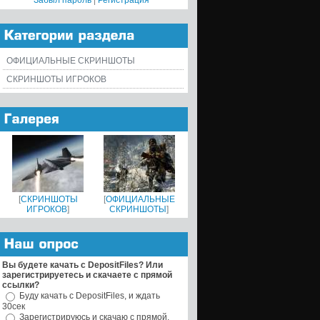
Забыл пароль
|
Регистрация
ОФИЦИАЛЬНЫЕ СКРИНШОТЫ
СКРИНШОТЫ ИГРОКОВ
[
СКРИНШОТЫ
[
ОФИЦИАЛЬНЫЕ
ИГРОКОВ
]
СКРИНШОТЫ
]
Вы будете качать с DepositFiles? Или
зарегистрируетесь и скачаете с прямой
ссылки?
Буду качать с DepositFiles, и ждать
30сек
Зарегистрируюсь и скачаю с прямой,