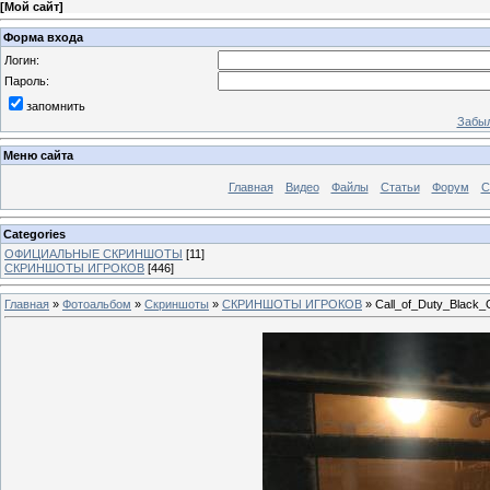
[
Мой сайт
]
Форма входа
Логин:
Пароль:
запомнить
Забыл
Меню сайта
Главная
Видео
Файлы
Статьи
Форум
С
Categories
ОФИЦИАЛЬНЫЕ СКРИНШОТЫ
[11]
СКРИНШОТЫ ИГРОКОВ
[446]
Главная
»
Фотоальбом
»
Скриншоты
»
СКРИНШОТЫ ИГРОКОВ
» Call_of_Duty_Black