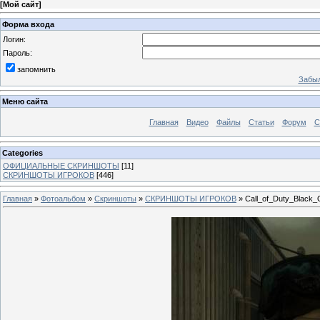
[
Мой сайт
]
Форма входа
Логин:
Пароль:
запомнить
Забыл
Меню сайта
Главная
Видео
Файлы
Статьи
Форум
С
Categories
ОФИЦИАЛЬНЫЕ СКРИНШОТЫ
[11]
СКРИНШОТЫ ИГРОКОВ
[446]
Главная
»
Фотоальбом
»
Скриншоты
»
СКРИНШОТЫ ИГРОКОВ
» Call_of_Duty_Black