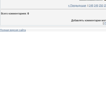
« Предыдущая
|
248
249
250
2
Всего комментариев
:
0
Добавлять комментарии могу
[
Р
Полная версия сайта