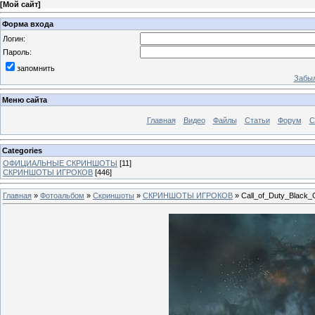
[
Мой сайт
]
Форма входа
Логин:
Пароль:
запомнить
Забыл
Меню сайта
Главная
Видео
Файлы
Статьи
Форум
С
Categories
ОФИЦИАЛЬНЫЕ СКРИНШОТЫ
[11]
СКРИНШОТЫ ИГРОКОВ
[446]
Главная
»
Фотоальбом
»
Скриншоты
»
СКРИНШОТЫ ИГРОКОВ
» Call_of_Duty_Black