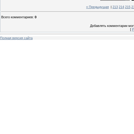
« Предыдущая
|
213
214
215
2
Всего комментариев
:
0
Добавлять комментарии могу
[
Р
Полная версия сайта