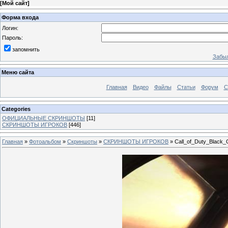
[
Мой сайт
]
Форма входа
Логин:
Пароль:
запомнить
Забыл
Меню сайта
Главная
Видео
Файлы
Статьи
Форум
С
Categories
ОФИЦИАЛЬНЫЕ СКРИНШОТЫ
[11]
СКРИНШОТЫ ИГРОКОВ
[446]
Главная
»
Фотоальбом
»
Скриншоты
»
СКРИНШОТЫ ИГРОКОВ
» Call_of_Duty_Black