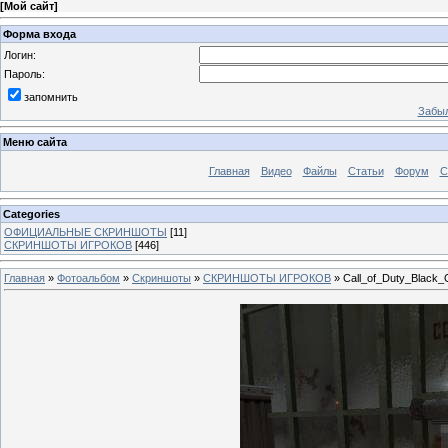
[
Мой сайт
]
Форма входа
Логин:
Пароль:
запомнить
Забыл
Меню сайта
Главная
Видео
Файлы
Статьи
Форум
С
Categories
ОФИЦИАЛЬНЫЕ СКРИНШОТЫ
[11]
СКРИНШОТЫ ИГРОКОВ
[446]
Главная
»
Фотоальбом
»
Скриншоты
»
СКРИНШОТЫ ИГРОКОВ
» Call_of_Duty_Black