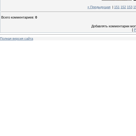
« Предыдущая
|
151
152
153
1
Всего комментариев
:
0
Добавлять комментарии могу
[
Р
Полная версия сайта