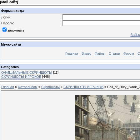
[
Мой сайт
]
Форма входа
Логин:
Пароль:
запомнить
Забыл
Меню сайта
Главная
Видео
Файлы
Статьи
Форум
С
Categories
ОФИЦИАЛЬНЫЕ СКРИНШОТЫ
[11]
СКРИНШОТЫ ИГРОКОВ
[446]
Главная
»
Фотоальбом
»
Скриншоты
»
СКРИНШОТЫ ИГРОКОВ
» Call_of_Duty_Black