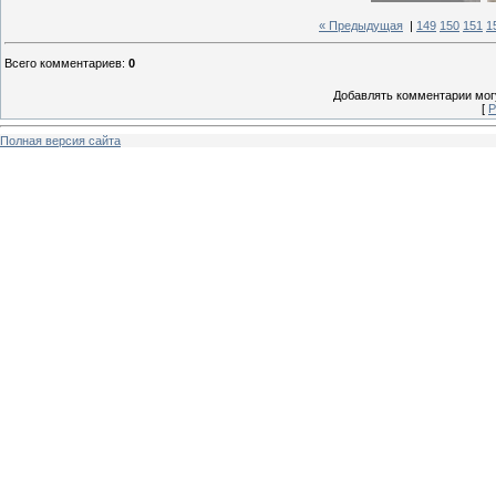
« Предыдущая
|
149
150
151
1
Всего комментариев
:
0
Добавлять комментарии могу
[
Р
Полная версия сайта