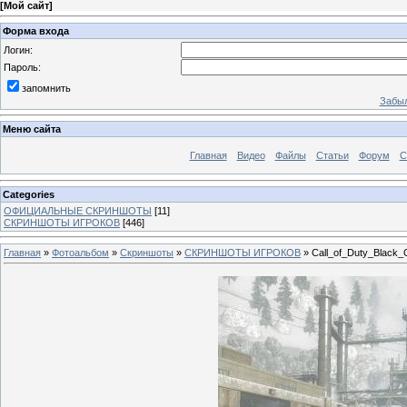
[
Мой сайт
]
Форма входа
Логин:
Пароль:
запомнить
Забыл
Меню сайта
Главная
Видео
Файлы
Статьи
Форум
С
Categories
ОФИЦИАЛЬНЫЕ СКРИНШОТЫ
[11]
СКРИНШОТЫ ИГРОКОВ
[446]
Главная
»
Фотоальбом
»
Скриншоты
»
СКРИНШОТЫ ИГРОКОВ
» Call_of_Duty_Black