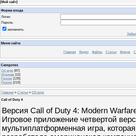
[
Мой сайт
]
Форма входа
Логин:
Пароль:
запомнить
Забыл
Меню сайта
Главная
Видео
Файлы
Статьи
Форум
С
Categories
Об игре
[87]
Игрокам
[11]
Разное
[135]
Разное
[215]
Главная
»
Статьи
»
Об игре
Call of Duty 4
Версия Call of Duty 4: Modern Warfa
Игровое приложение четвертой вер
мультиплатформенная игра, которая 