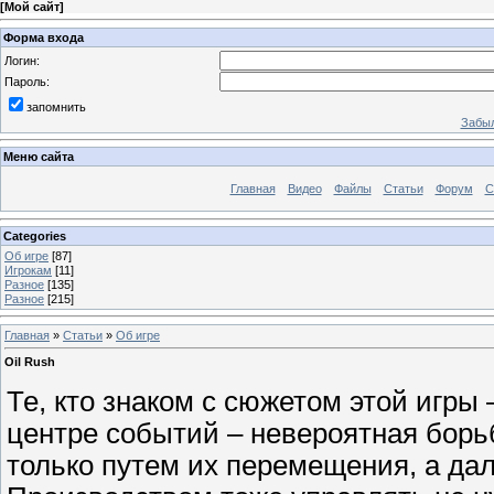
[
Мой сайт
]
Форма входа
Логин:
Пароль:
запомнить
Забыл
Меню сайта
Главная
Видео
Файлы
Статьи
Форум
С
Categories
Об игре
[87]
Игрокам
[11]
Разное
[135]
Разное
[215]
Главная
»
Статьи
»
Об игре
Oil Rush
Те, кто знаком с сюжетом этой игр
центре событий – невероятная борь
только путем их перемещения, а да