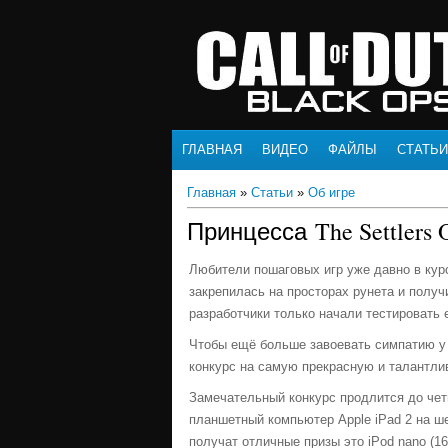
ГЛАВНАЯ
ВИДЕО
ФАЙЛЫ
СТАТЬИ
Главная
»
Статьи
»
Об игре
Принцесса The Settlers 
Любители пошаговых игр уже давно в курс
закрепилась на просторах рунета и получ
разработчики только начали тестировать 
Чтобы ещё больше завоевать симпатию у 
конкурс на самую прекрасную и талантлив
Замечательный конкурс продлится до че
планшетный компьютер Apple iPad 2 на ше
получат отличные призы это iPod nano (16