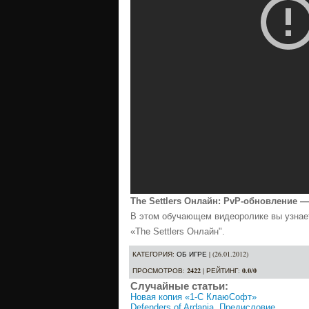
The Settlers Онлайн: PvP-обновление 
В этом обучающем видеоролике вы узнае
«The Settlers Онлайн".
КАТЕГОРИЯ
:
ОБ ИГРЕ
| (26.01.2012)
ПРОСМОТРОВ
:
2422
|
РЕЙТИНГ
:
0.0
/
0
Случайные статьи:
Новая копия «1-С КлаюСофт»
Defenders of Ardania. Предисловие