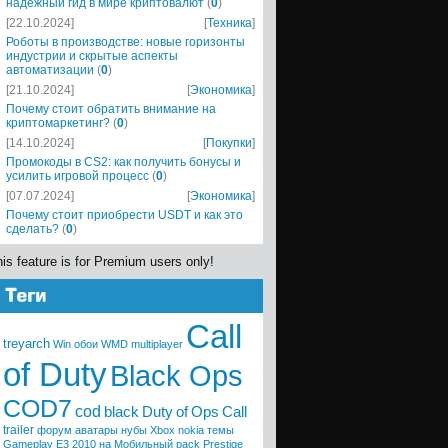
надежный гид в мире криптовалют
(
0
)
[22.10.2024]
[
Техника
]
Роботы в производстве: новые горизонты
индустрии и скрытые аспекты
автоматизации
(
0
)
[21.10.2024]
[
Экономика
]
Почему стоит обратить внимание на
криптомаркетинг?
(
0
)
[14.10.2024]
[
Покупки
]
Промокоды в CS2: как получить бонусы и
усилить игровой процесс
(
0
)
[07.07.2024]
[
Экономика
]
Почему стоит приобрести USDT и как это
сделать?
(
0
)
is feature is for Premium users only!
Call
treyarch
Win
обои
WMD
multiplayer
of Duty
Black Ops
COD7
cod
black
Duty
of
Ops
Call
trailer
форум
аватары
нубы
Xbox
nokia
темы
Gameplay
E3 2010
на Мобильный
pack
Prestige