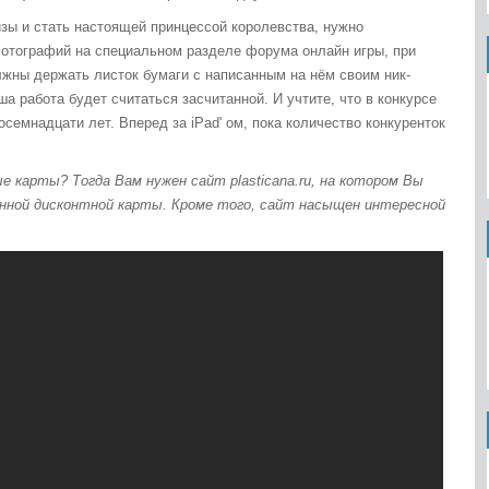
изы и стать настоящей принцессой королевства, нужно
отографий на специальном разделе форума онлайн игры, при
лжны держать листок бумаги с написанным на нём своим ник-
а работа будет считаться засчитанной. И учтите, что в конкурсе
осемнадцати лет. Вперед за iPad' ом, пока количество конкуренток
 карты? Тогда Вам нужен сайт plasticana.ru, на котором Вы
нной дисконтной карты. Кроме того, сайт насыщен интересной