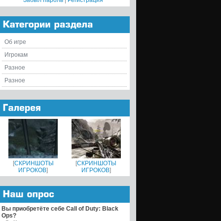
Забыл пароль
|
Регистрация
Об игре
Игрокам
Разное
Разное
[
СКРИНШОТЫ
[
СКРИНШОТЫ
ИГРОКОВ
]
ИГРОКОВ
]
Вы приобретёте себе Call of Duty: Black
Ops?