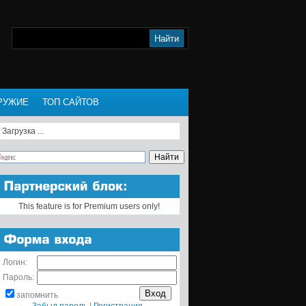
РУЖИЕ
ТОП САЙТОВ
Загрузка ...
This feature is for Premium users only!
Логин:
Пароль:
запомнить