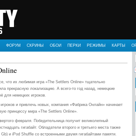
ФОРУМ
СКРИНЫ
ОБОИ
ПЕРКИ
РЕЖИМЫ
КАРТЫ
О
Online
е, что их любимая игра «The Settlers Online» тщательно
ила прекрасную локализацию. А всего-то год назад, немецкие
её для немецких игроков.
игроков и привлечь новых, компания «Фабрика Онлайн» начинает
ую принцессу мира «The Settlers Online».
твертого февраля. Победительница получит великолепный
стнадцать гигабайт. Обладатели второго и третьего места также
 Gb) и iPod Shuffle со встроенными двумя гигабайтами памяти.