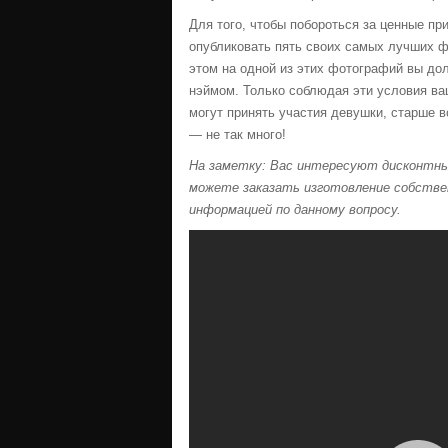
Для того, чтобы побороться за ценные пр
опубликовать пять своих самых лучших ф
этом на одной из этих фотографий вы до
нэймом. Только соблюдая эти условия ваш
могут принять участия девушки, старше в
— не так много!
На заметку: Вас интересуют дисконтные
можете заказать изготовление собстве
информацией по данному вопросу.