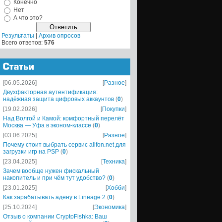
Конечно
Нет
А что это?
Результаты
|
Архив опросов
Всего ответов:
576
[06.05.2026]
[
Разное
]
Двухфакторная аутентификация:
надёжная защита цифровых аккаунтов
(
0
)
[19.02.2026]
[
Покупки
]
Над Волгой и Камой: комфортный перелёт
Москва — Уфа в эконом-классе
(
0
)
[03.06.2025]
[
Разное
]
Почему стоит выбрать сервис allfon.net для
загрузки игр на PSP
(
0
)
[23.04.2025]
[
Техника
]
Зачем вообще нужен фискальный
накопитель и при чём тут удобство?
(
0
)
[23.01.2025]
[
Хобби
]
Как зарабатывать адену в Lineage 2
(
0
)
[25.10.2024]
[
Экономика
]
Отзыв о компании CryptoFishka: Ваш