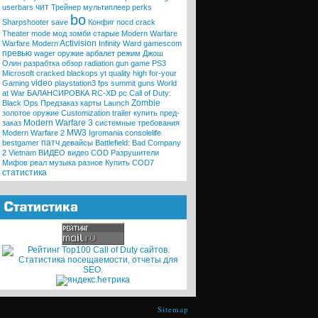
чит
userbars
Трейнер
мультиплеер
perks
bo
Sharpshooter
save
Конфиг
nocd
crack
Theater mode
мод
зомби
старые
Modern Warfare
Activision
Warfare
Modern
Infinity Ward
gamescom
превью
wager
оружие
арбалет
режим
Джош
Олин
разрабтка
обзор
radiation
gun game
PS3
Microsoft
cracked
blackops
yt quality high
for-your
video
Gaming
playstation3
fps
summit
guns
World
at War
БАЛАНСИРОВКА
RC-XD
pc
Call of Duty:
Zombie
Black Ops
Предзаказ
карты
Launch
золотое оружие
Customization trailer
купить
пред-
Modern Warfare 3
заказ
системные требования
MW3
Modern Warfare 2
Igromania
consolelife
патч
bestgamer
девайсы
Battlefield: Bad Company
2 Vietnam
ВИДЕО
видео COD
Разрушители
Мифов
реал
музыка
разное
Купить COD7
статистика
Sitemap