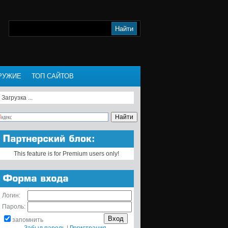
РУЖИЕ
ТОП САЙТОВ
Загрузка ...
This feature is for Premium users only!
Логин:
Пароль:
запомнить