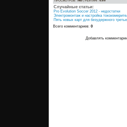
ПРОСМОТРОВ
:
7065
|
РЕЙТИНГ
:
0.0
/
0
Случайные статьи:
Pro Evolution Soccer 2012 - недостатки
Электромонтаж и настройка токоизмерит
Пять новых карт для безудержного третье
Всего комментариев
:
0
Добавлять комментарии