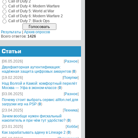
Call of Duty 2
Call of Duty 4: Modern Warfare
Call of Duty 5: World at War
Call of Duty 6: Modern Warfare 2
Call of Duty 7: Black Ops
Результаты
|
Архив опросов
Всего ответов:
1426
[06.05.2026]
[
Разное
]
Двухфакторная аутентификация:
надёжная защита цифровых аккаунтов
(
0
)
[19.02.2026]
[
Покупки
]
Над Волгой и Камой: комфортный перелёт
Москва — Уфа в эконом-классе
(
0
)
[03.06.2025]
[
Разное
]
Почему стоит выбрать сервис allfon.net для
загрузки игр на PSP
(
0
)
[23.04.2025]
[
Техника
]
Зачем вообще нужен фискальный
накопитель и при чём тут удобство?
(
0
)
[23.01.2025]
[
Хобби
]
Как зарабатывать адену в Lineage 2
(
0
)