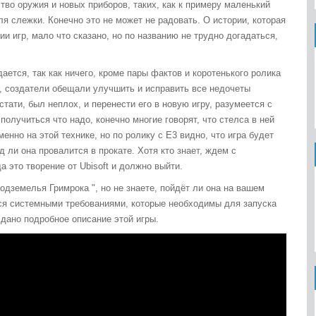
во оружия и новых приборов, таких, как к примеру маленький
 слежки. Конечно это не может не радовать. О истории, которая
и игр, мало что сказано, но по названию не трудно догадаться,
удается, так как ничего, кроме пары фактов и коротенького ролика
же, создатели обещали улучшить и исправить все недочеты
стати, был неплох, и перенести его в новую игру, разумеется с
олучиться что надо, конечно многие говорят, что стелса в ней
енно на этой технике, но по ролику с Е3 видно, что игра будет
д ли она провалится в прокате. Хотя кто знает, ждем с
а это творение от Ubisoft и должно выйти.
Подземелья Гримрока ", но не знаете, пойдёт ли она на вашем
ся системными требованиями, которые необходимы для запуска
е дано подробное описание этой игры.