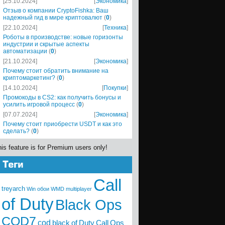
[25.10.2024]
[
Экономика
]
Отзыв о компании CryptoFishka: Ваш
надежный гид в мире криптовалют
(
0
)
[22.10.2024]
[
Техника
]
Роботы в производстве: новые горизонты
индустрии и скрытые аспекты
автоматизации
(
0
)
[21.10.2024]
[
Экономика
]
Почему стоит обратить внимание на
криптомаркетинг?
(
0
)
[14.10.2024]
[
Покупки
]
Промокоды в CS2: как получить бонусы и
усилить игровой процесс
(
0
)
[07.07.2024]
[
Экономика
]
Почему стоит приобрести USDT и как это
сделать?
(
0
)
is feature is for Premium users only!
Call
treyarch
Win
обои
WMD
multiplayer
of Duty
Black Ops
COD7
cod
black
of
Duty
Call
Ops