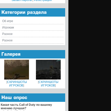
Забыл пароль
|
Регистрация
Об игре
Игрокам
Разное
Разное
[
СКРИНШОТЫ
[
СКРИНШОТЫ
ИГРОКОВ
]
ИГРОКОВ
]
Какая часть Call of Duty по вашему
мнению лучшая?