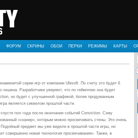
ФОРУМ
СКРИНЫ
ОБОИ
ПЕРКИ
РЕЖИМЫ
КАРТЫ
О
е знаменитой серии игр от компании Ubisoft. По счету это будет 6
лс-экшена. Разработчики уверяют, что по геймплею она будет
ction, но будет с улучшенной графикой, более продуманным
гра является сиквелом прошлой части.
 спустя пол года после окончания событий Conviction. Сэму
ованный «сканер», которым можно просвечивать стены. Это очень
 Подобный предмет мы уже видели в прошлой части игры, но
удет совершенно новая технология просвечивания». Также, в