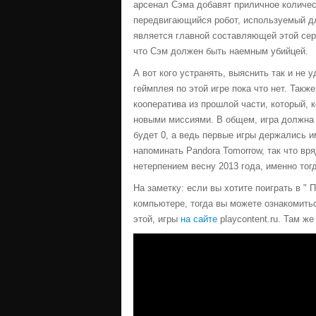
арсенал Сэма добавят приличное количест
передвигающийся робот, используемый для
является главной составляющей этой сери
что Сэм должен быть наемным убийцей.
А вот кого устранять, выяснить так и не 
геймплея по этой игре пока что нет. Так
кооператива из прошлой части, который, к
новыми миссиями. В общем, игра должна п
будет 0, а ведь первые игры держались им
напоминать Pandora Tomorrow, так что вря
нетерпением весну 2013 года, именно тогд
На заметку: если вы хотите поиграть в " 
компьютере, тогда вы можете ознакомить
этой, игры
на сайте
playcontent.ru. Там ж