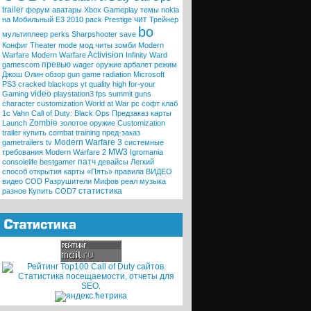
trailer
форум
аватары
Xbox
Gameplay
темы
nokia
чит
на Мобильный
E3 2010
pack
Prestige
Трейнер
bo
мультиплеер
perks
Sharpshooter
save
Конфиг
Theater mode
мод
читы
зомби
Modern
Activision
Warfare
Modern
Warfare
Infinity Ward
превью
gamescom
wager
оружие
арбалет
режим
Джош Олин
обзор
gun game
radiation
Microsoft
PS3
cracked
blackops
yt quality high
for-your
video
Gaming
playstation3
fps
summit
guns
character customization
World at War
pc
софт клаб
1с
Vahn
Call of Duty: Black Ops
Предзаказ
карты
Zombie
Launch
золотое оружие
Customization
trailer
купить
combat training
пред-заказ
Modern Warfare 3
gametrailers tv
системные
MW3
требования
Modern Warfare 2
Igromania
патч
consolelife
bestgamer
девайсы
Легкий
способ открытия карты «Пять»
правила
ВИДЕО
видео COD
Разрушители Мифов
реал
музыка
статистика
разное
Купить COD7