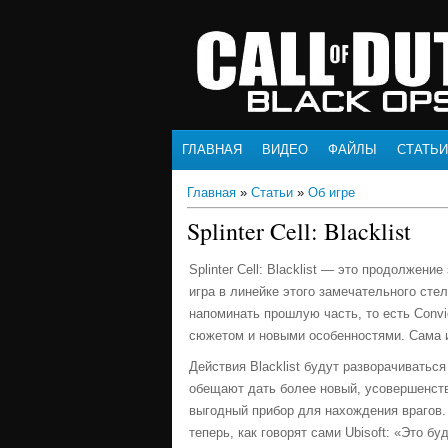
ГЛАВНАЯ
ВИДЕО
ФАЙЛЫ
СТАТЬИ
Главная
»
Статьи
»
Об игре
Splinter Cell: Blacklist
Splinter Cell: Blacklist — это продолжени
игра в линейке этого замечательного сте
напоминать прошлую часть, то есть Convi
сюжетом и новыми особенностями. Сама и
Действия Blacklist будут разворачиваться
обещают дать более новый, усовершенств
выгодный прибор для нахождения врагов.
теперь, как говорят сами Ubisoft: «Это б