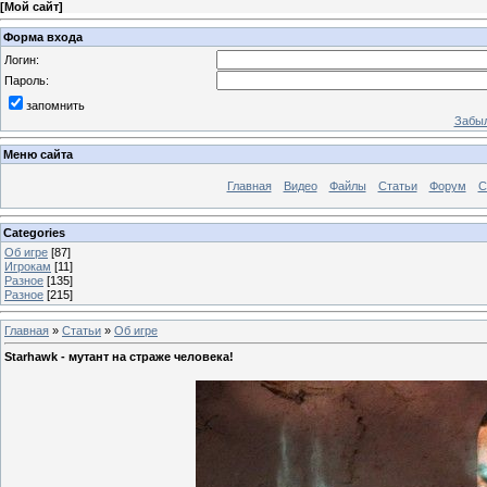
[
Мой сайт
]
Форма входа
Логин:
Пароль:
запомнить
Забыл
Меню сайта
Главная
Видео
Файлы
Статьи
Форум
С
Categories
Об игре
[87]
Игрокам
[11]
Разное
[135]
Разное
[215]
Главная
»
Статьи
»
Об игре
Starhawk - мутант на страже человека!