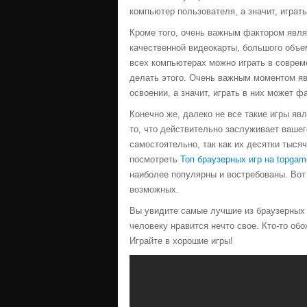
компьютер пользователя, а значит, играт
Кроме того, очень важным фактором являе
качественной видеокарты, большого объем
всех компьютерах можно играть в соврем
делать этого. Очень важным моментом яв
освоении, а значит, играть в них может
Конечно же, далеко не все такие игры яв
то, что действительно заслуживает вашег
самостоятельно, так как их десятки тысяч
посмотреть
Топ браузерных игр на topgame
наиболее популярны и востребованы. Вот
возможных.
Вы увидите самые лучшие из браузерных и
человеку нравится нечто свое. Кто-то обо
Играйте в хорошие игры!