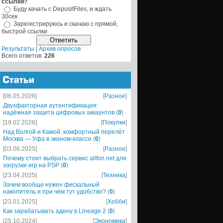
ссылки?
Буду качать с DepositFiles, и ждать
30сек
Зарегистрируюсь и скачаю с прямой,
быстрой ссылки
Результаты
|
Архив опросов
Всего ответов:
226
[06.05.2026]
[
Разное
]
Двухфакторная аутентификация:
надёжная защита цифровых аккаунтов
(
0
)
[19.02.2026]
[
Покупки
]
Над Волгой и Камой: комфортный перелёт
Москва — Уфа в эконом-классе
(
0
)
[03.06.2025]
[
Разное
]
Почему стоит выбрать сервис allfon.net для
загрузки игр на PSP
(
0
)
[23.04.2025]
[
Техника
]
Зачем вообще нужен фискальный
накопитель и при чём тут удобство?
(
0
)
[23.01.2025]
[
Хобби
]
Как зарабатывать адену в Lineage 2
(
0
)
[25.10.2024]
[
Экономика
]