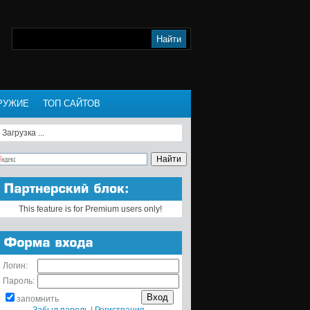
РУЖИЕ
ТОП САЙТОВ
Загрузка ...
This feature is for Premium users only!
Логин:
Пароль:
запомнить