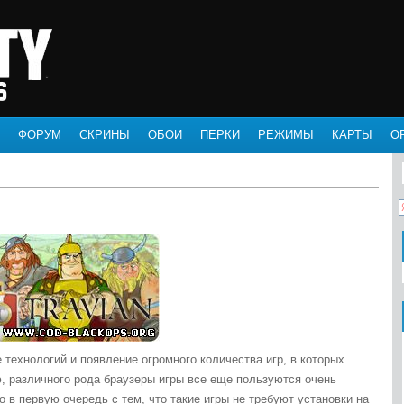
ФОРУМ
СКРИНЫ
ОБОИ
ПЕРКИ
РЕЖИМЫ
КАРТЫ
О
 технологий и появление огромного количества игр, в которых
, различного рода браузеры игры все еще пользуются очень
 в первую очередь с тем, что такие игры не требуют установки на