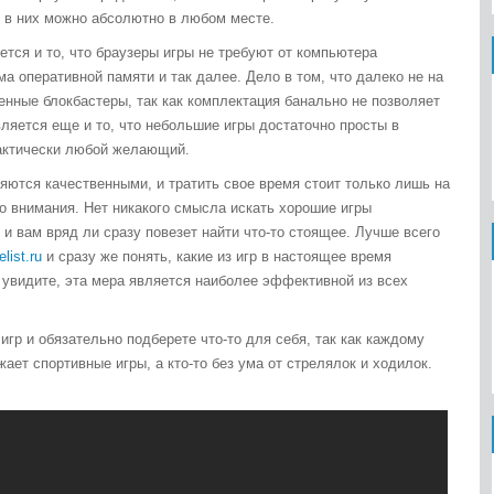
ь в них можно абсолютно в любом месте.
тся и то, что браузеры игры не требуют от компьютера
а оперативной памяти и так далее. Дело в том, что далеко не на
енные блокбастеры, так как комплектация банально не позволяет
ляется еще и то, что небольшие игры достаточно просты в
 фактически любой желающий.
ляются качественными, и тратить свое время стоит только лишь на
о внимания. Нет никакого смысла искать хорошие игры
 и вам вряд ли сразу повезет найти что-то стоящее. Лучше всего
list.ru
и сразу же понять, какие из игр в настоящее время
 увидите, эта мера является наиболее эффективной из всех
гр и обязательно подберете что-то для себя, так как каждому
жает спортивные игры, а кто-то без ума от стрелялок и ходилок.