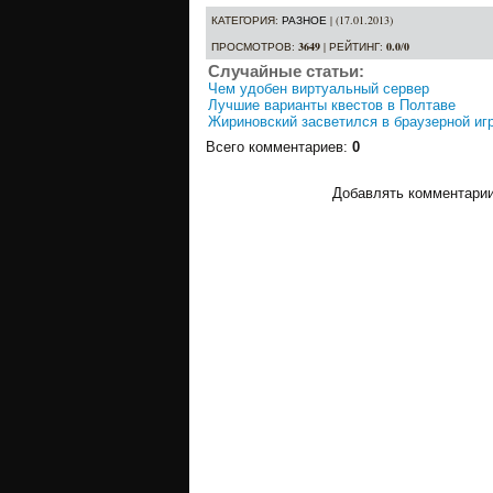
КАТЕГОРИЯ
:
РАЗНОЕ
| (17.01.2013)
ПРОСМОТРОВ
:
3649
|
РЕЙТИНГ
:
0.0
/
0
Случайные статьи:
Чем удобен виртуальный сервер
Лучшие варианты квестов в Полтаве
Жириновский засветился в браузерной иг
Всего комментариев
:
0
Добавлять комментарии