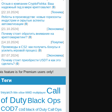
Отзыв о компании CryptoFishka: Ваш
надежный гид в мире криптовалют
(
0
)
[22.10.2024]
[
Техника
]
Роботы в производстве: новые горизонты
индустрии и скрытые аспекты
автоматизации
(
0
)
[21.10.2024]
[
Экономика
]
Почему стоит обратить внимание на
криптомаркетинг?
(
0
)
[14.10.2024]
[
Покупки
]
Промокоды в CS2: как получить бонусы и
усилить игровой процесс
(
0
)
[07.07.2024]
[
Экономика
]
Почему стоит приобрести USDT и как это
сделать?
(
0
)
is feature is for Premium users only!
Call
treyarch
Win
обои
WMD
multiplayer
of Duty
Black Ops
COD7
cod
black
of
Duty
Call
Ops