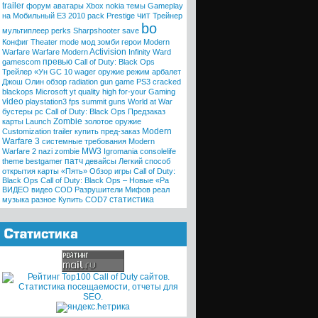
trailer
форум
аватары
Xbox
nokia
темы
Gameplay
чит
на Мобильный
E3 2010
pack
Prestige
Трейнер
bo
мультиплеер
perks
Sharpshooter
save
Конфиг
Theater mode
мод
зомби
герои
Modern
Activision
Warfare
Warfare
Modern
Infinity Ward
превью
gamescom
Call of Duty: Black Ops
Трейлер «Ун
GC 10
wager
оружие
режим
арбалет
Джош Олин
обзор
radiation
gun game
PS3
cracked
blackops
Microsoft
yt quality high
for-your
Gaming
video
playstation3
fps
summit
guns
World at War
бустеры
pc
Call of Duty: Black Ops
Предзаказ
Zombie
карты
Launch
золотое оружие
Modern
Customization trailer
купить
пред-заказ
Warfare 3
системные требования
Modern
MW3
Warfare 2
nazi zombie
Igromania
consolelife
патч
theme
bestgamer
девайсы
Легкий способ
открытия карты «Пять»
Обзор игры Call of Duty:
Black Ops
Call of Duty: Black Ops – Новые «Ра
ВИДЕО
видео COD
Разрушители Мифов
реал
статистика
музыка
разное
Купить COD7