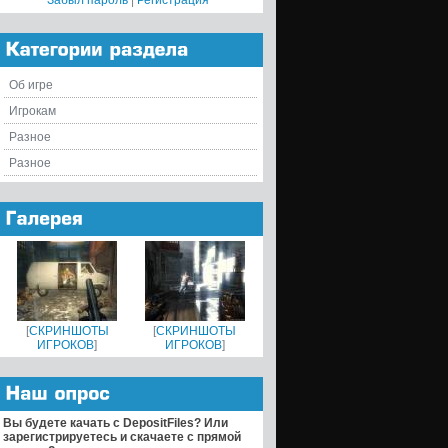
Забыл пароль
|
Регистрация
Об игре
Игрокам
Разное
Разное
[
СКРИНШОТЫ
[
СКРИНШОТЫ
ИГРОКОВ
]
ИГРОКОВ
]
Вы будете качать с DepositFiles? Или
зарегистрируетесь и скачаете с прямой