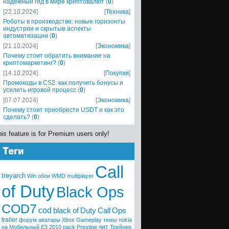
надежный гид в мире криптовалют
(
0
)
[22.10.2024]
[
Техника
]
Роботы в производстве: новые горизонты
индустрии и скрытые аспекты
автоматизации
(
0
)
[21.10.2024]
[
Экономика
]
Почему стоит обратить внимание на
криптомаркетинг?
(
0
)
[14.10.2024]
[
Покупки
]
Промокоды в CS2: как получить бонусы и
усилить игровой процесс
(
0
)
[07.07.2024]
[
Экономика
]
Почему стоит приобрести USDT и как это
сделать?
(
0
)
is feature is for Premium users only!
Call
treyarch
Win
обои
WMD
multiplayer
of Duty
Black Ops
COD7
cod
black
of
Duty
Call
Ops
trailer
форум
аватары
Xbox
Gameplay
темы
nokia
чит
на Мобильный
E3 2010
pack
Prestige
Трейнер