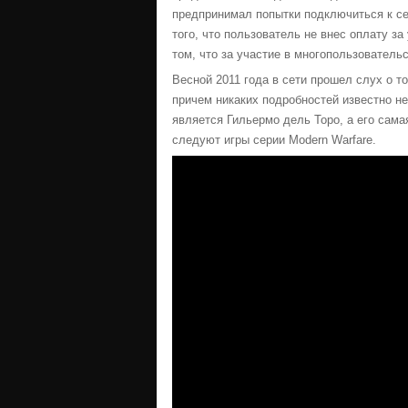
предпринимал попытки подключиться к сет
того, что пользователь не внес оплату з
том, что за участие в многопользовательс
Весной 2011 года в сети прошел слух о том
причем никаких подробностей известно не
является Гильермо дель Торо, а его самая
следуют игры серии Modern Warfare.