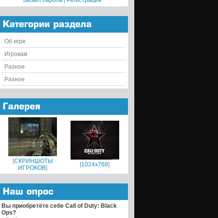
Забыл пароль
|
Регистрация
Об игре
Игрокам
Разное
Разное
[
СКРИНШОТЫ
[
1024x768
]
ИГРОКОВ
]
Вы приобретёте себе Call of Duty: Black
Ops?