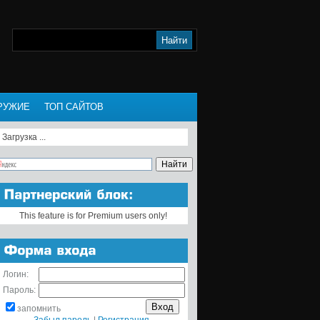
РУЖИЕ
ТОП САЙТОВ
Загрузка ...
This feature is for Premium users only!
Логин:
Пароль:
запомнить