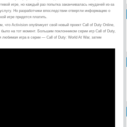
евой игре, но каждый раз попытка заканчивалась неудачей из-за
а услугу. Но разработчики впоследствии отвергли информацию о
кой игре придется платить.
, что Activision опубликует свой новый проект Call of Duty Online,
 было на тот момент. Большим поклонником серии игр Call of Duty,
 любимая игра в серии — Call of Duty: World At War, затем