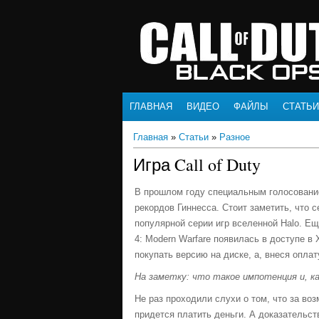
ГЛАВНАЯ
ВИДЕО
ФАЙЛЫ
СТАТЬИ
Главная
»
Статьи
»
Разное
Игра Call of Duty
В прошлом году специальным голосовани
рекордов Гиннесса. Стоит заметить, что с
популярной серии игр вселенной Halo. Еще
4: Modern Warfare появилась в доступе в
покупать версию на диске, а, внеся оплат
На заметку: что такое импотенция и, как
Не раз проходили слухи о том, что за во
придется платить деньги. А доказательс