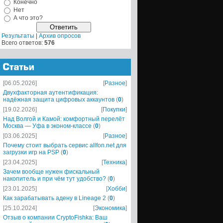
Конечно
Нет
А что это?
Результаты
|
Архив опросов
Всего ответов:
576
[06.05.2026]
[
Разное
]
Двухфакторная аутентификация:
надёжная защита цифровых аккаунтов
(
0
)
[19.02.2026]
[
Покупки
]
Над Волгой и Камой: комфортный перелёт
Москва — Уфа в эконом-классе
(
0
)
[03.06.2025]
[
Разное
]
Почему стоит выбрать сервис allfon.net для
загрузки игр на PSP
(
0
)
[23.04.2025]
[
Техника
]
Зачем вообще нужен фискальный
накопитель и при чём тут удобство?
(
0
)
[23.01.2025]
[
Хобби
]
Как зарабатывать адену в Lineage 2
(
0
)
[25.10.2024]
[
Экономика
]
Отзыв о компании CryptoFishka: Ваш