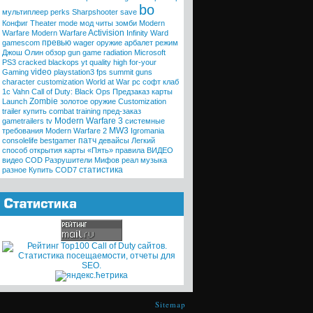
bo
мультиплеер
perks
Sharpshooter
save
Конфиг
Theater mode
мод
читы
зомби
Modern
Activision
Warfare
Modern
Warfare
Infinity Ward
превью
gamescom
wager
оружие
арбалет
режим
Джош Олин
обзор
gun game
radiation
Microsoft
PS3
cracked
blackops
yt quality high
for-your
video
Gaming
playstation3
fps
summit
guns
character customization
World at War
pc
софт клаб
1с
Vahn
Call of Duty: Black Ops
Предзаказ
карты
Zombie
Launch
золотое оружие
Customization
trailer
купить
combat training
пред-заказ
Modern Warfare 3
gametrailers tv
системные
MW3
требования
Modern Warfare 2
Igromania
патч
consolelife
bestgamer
девайсы
Легкий
способ открытия карты «Пять»
правила
ВИДЕО
видео COD
Разрушители Мифов
реал
музыка
статистика
разное
Купить COD7
Sitemap