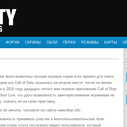
ФОРУМ
СКРИНЫ
ОБОИ
ПЕРКИ
РЕЖИМЫ
КАРТЫ
О
ем были выявлены лучшие игровые серии всех времен для книги
ерия игр Call of Duty оказалась на втором месте, после не менее
 в 2010 году двадцать пятого мая игровое приложение Call of Duty
 Xbox Live, это дало возможность заинтересованным игроманам не
у, скачать ее на свою приставку.
 её лечить, читайте на сайте www.likar.info.
зможность принимать участие в многопользовательских боях
твом этому слуху послужило видео пользователя, который