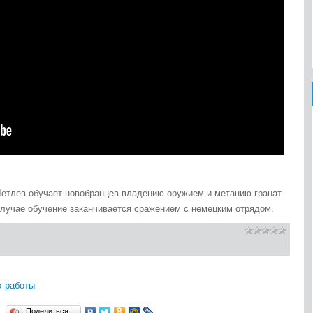
Летлев обучает новобранцев владению оружием и метанию гранат
 случае обучение заканчивается сражением с немецким отрядом.
х работы
Поделиться…