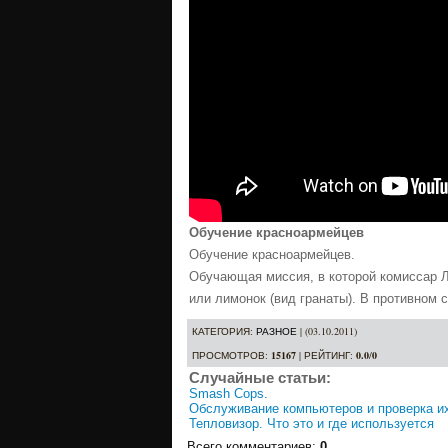
Обучение красноармейцев
Обучение красноармейцев.
Обучающая миссия, в которой комиссар 
или лимонок (вид гранаты). В противном
КАТЕГОРИЯ
:
РАЗНОЕ
| (03.10.2011)
ПРОСМОТРОВ
:
15167
|
РЕЙТИНГ
:
0.0
/
0
Случайные статьи:
Smash Cops.
Обслуживание компьютеров и проверка и
Тепловизор. Что это и где используется
Всего комментариев
:
0